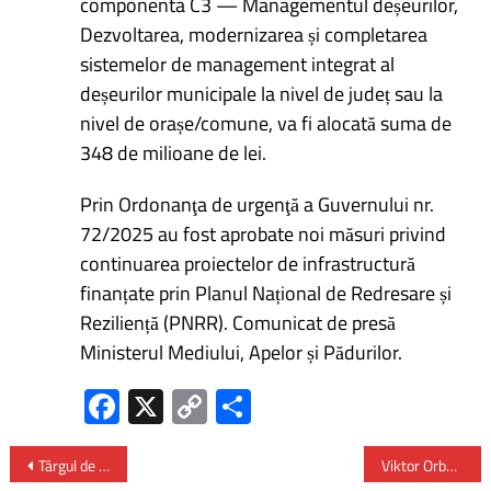
componenta C3 — Managementul deșeurilor,
Dezvoltarea, modernizarea și completarea
sistemelor de management integrat al
deșeurilor municipale la nivel de județ sau la
nivel de orașe/comune, va fi alocată suma de
348 de milioane de lei.
Prin Ordonanţa de urgenţă a Guvernului nr.
72/2025 au fost aprobate noi măsuri privind
continuarea proiectelor de infrastructură
finanțate prin Planul Național de Redresare și
Reziliență (PNRR). Comunicat de presă
Ministerul Mediului, Apelor și Pădurilor.
Fa
X
C
P
ce
o
ar
b
py
ta
Târgul de Crăciun al Meșterilor Populari la Iași
Viktor Orban – Ungaria a evitat atragerea în război prin recurgerea la activele ruseşti