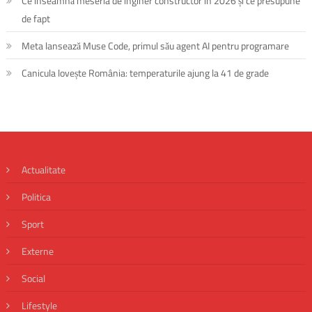
Ce înseamnă meseria de inginer constructor în 2026 și ce presupune
de fapt
Meta lansează Muse Code, primul său agent AI pentru programare
Canicula lovește România: temperaturile ajung la 41 de grade
Actualitate
Politica
Sport
Externe
Social
Lifestyle