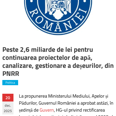
Peste 2,6 miliarde de lei pentru
continuarea proiectelor de apă,
canalizare, gestionare a deșeurilor, din
PNRR
Politica
La propunerea Ministerului Mediului, Apelor și
Navigare
20
Pădurilor, Guvernul României a aprobat astăzi, în
dec.
în
ședință de
Guvern
, HG-ul privind rectificarea
2025