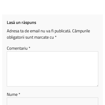
o
Li
je
ok
nk
az
ă
Lasă un răspuns
Adresa ta de email nu va fi publicată.
Câmpurile
obligatorii sunt marcate cu
*
Comentariu
*
Nume
*