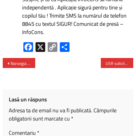
independentă . Aplicație sigură pentru tine și
copilul tău ! Trimite SMS la numărul de telefon
8845 cu textul SIGUR! Comunicat de presă –
InfoCons.
Fa
X
C
P
ce
o
ar
b
py
ta
Norvegia – aproape toate automobilele noi, înmatriculate în 2024, au fost modele complet electrice
USR solicită Guvernului Ciolacu 2 eliminarea noii taxe pe stâlp – „prostia aia” încercată de PSD și acum câțiva ani
o
Li
je
ok
nk
az
ă
Lasă un răspuns
Adresa ta de email nu va fi publicată.
Câmpurile
obligatorii sunt marcate cu
*
Comentariu
*