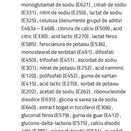
monoglutamat de sodiu (E621) , citrati de sodiu
(E331) , nitrit de sodiu (E250) , lactat de sodiu
(E325) , celuloza (denumeste grupul de aditivi
E463a – E468) , clorura de calciu (E509) , acid
citric (E330) , acid lactic (E270) , lactat feros
(E585) , ferocianura de potasiu (E536) ,
monostearat de sorbitan (E491) , difosfati
(E450) , trifosfati (E451) , ascorbat de sodiu
(E301) , nitrat de potasiu (E252) , acid carminic
(E120) , polifosfati (E452) , guma de xantan
(E415) , acid lactic (E270) , sorbat de potasiu
(E202) , acetati de sodiu (E262) , ribonucleotide
disodice (E635) , glicina si sarea sa de sodiu
(E640) , extract bogat in tocoferol (E306) ,
gluconat feros (E579) , guma de guar (E412) ,
glucono-delta-lactona (E575) , calciu disodic
edta (E385) , inozinat disodic (E631) , guanilat