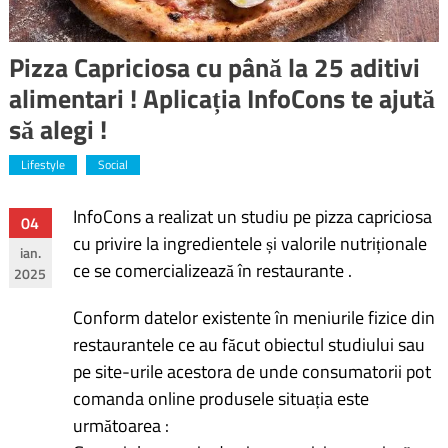
Pizza Capriciosa cu până la 25 aditivi
alimentari ! Aplicația InfoCons te ajută
să alegi !
Lifestyle
Social
InfoCons a realizat un studiu pe pizza capriciosa
Navigare
04
cu privire la ingredientele și valorile nutriționale
ian.
în
ce se comercializează în restaurante .
2025
articole
Conform datelor existente în meniurile fizice din
restaurantele ce au făcut obiectul studiului sau
pe site-urile acestora de unde consumatorii pot
comanda online produsele situația este
următoarea :