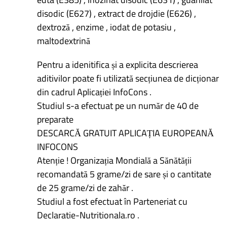
disodic (E627) , extract de drojdie (E626) ,
dextroză , enzime , iodat de potasiu ,
maltodextrină
Pentru a idenitifica și a explicita descrierea
aditivilor poate fi utilizată secțiunea de dicționar
din cadrul Aplicației InfoCons .
Studiul s-a efectuat pe un număr de 40 de
preparate
DESCARCĂ GRATUIT APLICAȚIA EUROPEANĂ
INFOCONS
Atenție ! Organizația Mondială a Sănătății
recomandată 5 grame/zi de sare și o cantitate
de 25 grame/zi de zahăr .
Studiul a fost efectuat în Parteneriat cu
Declaratie-Nutritionala.ro .