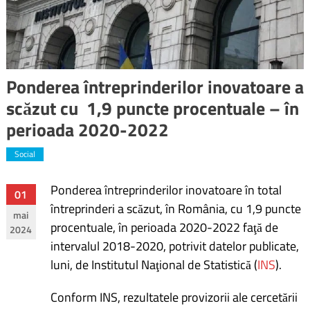
Ponderea întreprinderilor inovatoare a
scăzut cu 1,9 puncte procentuale – în
perioada 2020-2022
Social
Ponderea întreprinderilor inovatoare în total
Navigare
01
întreprinderi a scăzut, în România, cu 1,9 puncte
mai
în
procentuale, în perioada 2020-2022 faţă de
2024
intervalul 2018-2020, potrivit datelor publicate,
articole
luni, de Institutul Naţional de Statistică (
INS
).
Conform INS, rezultatele provizorii ale cercetării