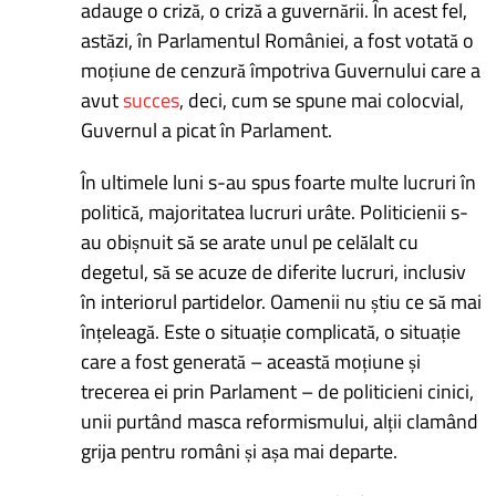
adauge o criză, o criză a guvernării. În acest fel,
astăzi, în Parlamentul României, a fost votată o
moțiune de cenzură împotriva Guvernului care a
avut
succes
, deci, cum se spune mai colocvial,
Guvernul a picat în Parlament.
În ultimele luni s-au spus foarte multe lucruri în
politică, majoritatea lucruri urâte. Politicienii s-
au obișnuit să se arate unul pe celălalt cu
degetul, să se acuze de diferite lucruri, inclusiv
în interiorul partidelor. Oamenii nu știu ce să mai
înțeleagă. Este o situație complicată, o situație
care a fost generată – această moțiune și
trecerea ei prin Parlament – de politicieni cinici,
unii purtând masca reformismului, alții clamând
grija pentru români și așa mai departe.