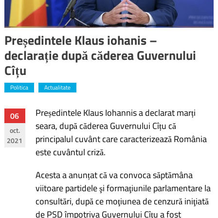
Președintele Klaus iohanis –
declarație după căderea Guvernului
Cîțu
Politica
Actualitate
Președintele Klaus Iohannis a declarat marți
Navigare
06
seara, după căderea Guvernului Cîțu că
oct.
în
principalul cuvânt care caracterizează România
2021
este cuvântul criză.
articole
Acesta a anunțat că va convoca săptămâna
viitoare partidele şi formaţiunile parlamentare la
consultări, după ce moţiunea de cenzură iniţiată
de PSD împotriva Guvernului Cîţu a fost