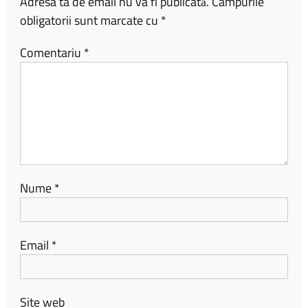
Adresa ta de email nu va fi publicată.
Câmpurile
obligatorii sunt marcate cu
*
Comentariu
*
Nume
*
Email
*
Site web