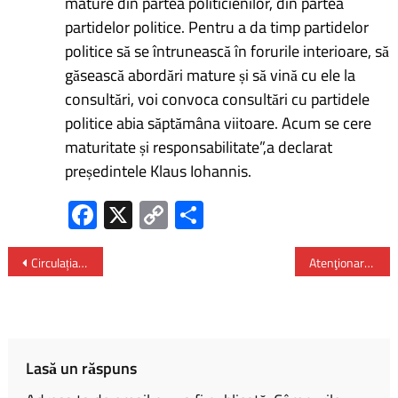
mature din partea politicienilor, din partea
partidelor politice. Pentru a da timp partidelor
politice să se întrunească în forurile interioare, să
găsească abordări mature și să vină cu ele la
consultări, voi convoca consultări cu partidele
politice abia săptămâna viitoare. Acum se cere
maturitate și responsabilitate”,a declarat
președintele Klaus Iohannis.
Fa
X
C
P
ce
o
ar
b
py
ta
Circulația trotinetelor electrice – interzisă pe trotuar
Atenţionare de călătorie în Italia
o
Li
je
ok
nk
az
ă
Lasă un răspuns