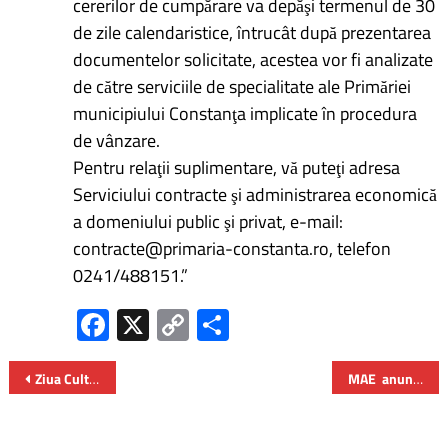
cererilor de cumpărare va depăşi termenul de 30
de zile calendaristice, întrucât după prezentarea
documentelor solicitate, acestea vor fi analizate
de către serviciile de specialitate ale Primăriei
municipiului Constanţa implicate în procedura
de vânzare.
Pentru relaţii suplimentare, vă puteţi adresa
Serviciului contracte şi administrarea economică
a domeniului public şi privat, e-mail:
contracte@primaria-constanta.ro, telefon
0241/488151.”
Fa
X
C
P
ce
o
ar
b
py
ta
Ziua Culturii Naţionale sărbătorită de Academia Română
MAE anunță că românii pot călători fără viză în Mongolia – în scop turistic
o
Li
je