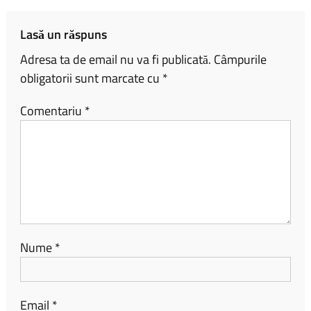
ok
nk
az
ă
Lasă un răspuns
Adresa ta de email nu va fi publicată.
Câmpurile
obligatorii sunt marcate cu
*
Comentariu
*
Nume
*
Email
*