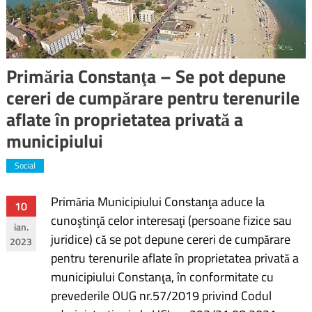
Primăria Constanţa – Se pot depune
cereri de cumpărare pentru terenurile
aflate în proprietatea privată a
municipiului
Social
Primăria Municipiului Constanţa aduce la
Navigare
10
cunoştinţă celor interesaţi (persoane fizice sau
ian.
în
juridice) că se pot depune cereri de cumpărare
2023
pentru terenurile aflate în proprietatea privată a
articole
municipiului Constanţa, în conformitate cu
prevederile OUG nr.57/2019 privind Codul