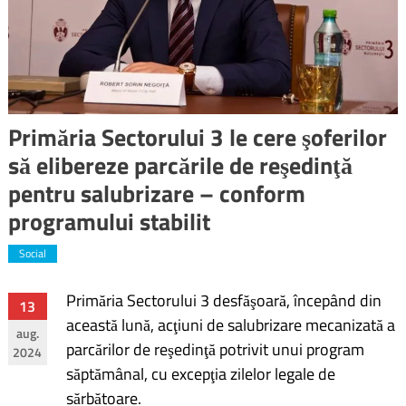
Primăria Sectorului 3 le cere şoferilor
să elibereze parcările de reşedinţă
pentru salubrizare – conform
programului stabilit
Social
Primăria Sectorului 3 desfăşoară, începând din
Navigare
13
această lună, acţiuni de salubrizare mecanizată a
aug.
în
parcărilor de reşedinţă potrivit unui program
2024
săptămânal, cu excepţia zilelor legale de
articole
sărbătoare.