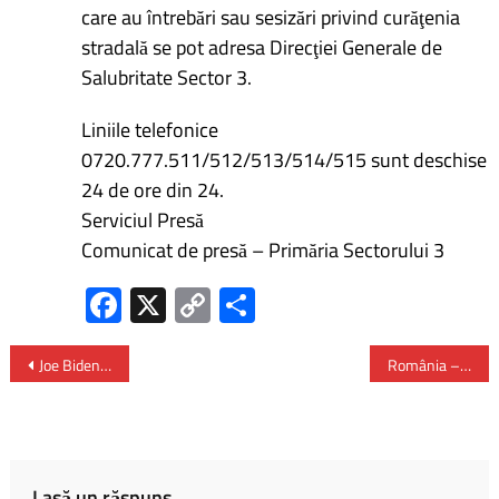
care au întrebări sau sesizări privind curăţenia
stradală se pot adresa Direcţiei Generale de
Salubritate Sector 3.
Liniile telefonice
0720.777.511/512/513/514/515 sunt deschise
24 de ore din 24.
Serviciul Presă
Comunicat de presă – Primăria Sectorului 3
Fa
X
C
P
ce
o
ar
b
py
ta
Joe Biden – „ Trump este un pericol real pentru securitatea Americii”
România – pe locul 23 în clasamentul final al medaliilor la Jocurile Olimpice de la Paris
o
Li
je
ok
nk
az
ă
Lasă un răspuns