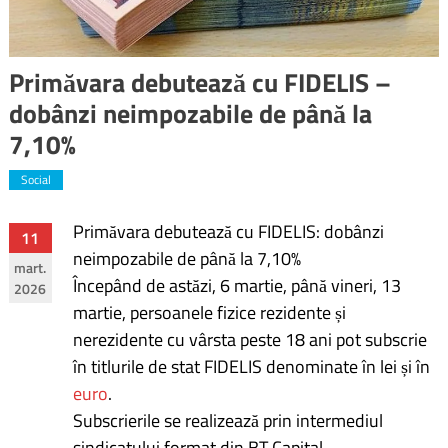
Primăvara debutează cu FIDELIS –
dobânzi neimpozabile de până la
7,10%
Social
Primăvara debutează cu FIDELIS: dobânzi
Navigare
11
neimpozabile de până la 7,10%
mart.
în
Începând de astăzi, 6 martie, până vineri, 13
2026
martie, persoanele fizice rezidente și
articole
nerezidente cu vârsta peste 18 ani pot subscrie
în titlurile de stat FIDELIS denominate în lei și în
euro
.
Subscrierile se realizează prin intermediul
sindicatului format din BT Capital