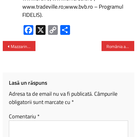
www.tradeville.ro;www.bvb.ro – Programul
FIDELIS).
Fa
X
C
P
ce
o
ar
b
py
ta
Mazzarino – o perlă a Siciliei Centrale
România a atras 4,7 miliarde de euro de pe piețele internaționale
o
Li
je
ok
nk
az
ă
Lasă un răspuns
Adresa ta de email nu va fi publicată.
Câmpurile
obligatorii sunt marcate cu
*
Comentariu
*