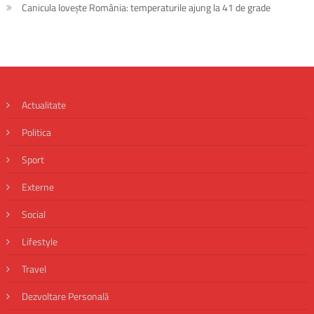
Canicula lovește România: temperaturile ajung la 41 de grade
Actualitate
Politica
Sport
Externe
Social
Lifestyle
Travel
Dezvoltare Personală