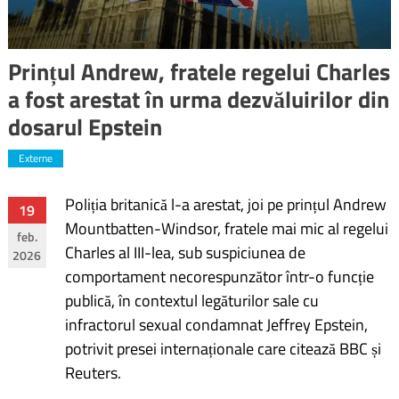
Prințul Andrew, fratele regelui Charles
a fost arestat în urma dezvăluirilor din
dosarul Epstein
Externe
Poliția britanică l-a arestat, joi pe prințul Andrew
Navigare
19
Mountbatten-Windsor, fratele mai mic al regelui
feb.
în
Charles al III-lea, sub suspiciunea de
2026
comportament necorespunzător într-o funcție
articole
publică, în contextul legăturilor sale cu
infractorul sexual condamnat Jeffrey Epstein,
potrivit presei internaționale care citează BBC și
Reuters.