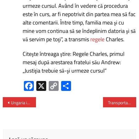
urmeze cursul. Având în vedere că procedura
este în curs, ar fi nepotrivit din partea mea să fac
alte comentarii. Între timp, familia mea şi cu
mine vom continua să se îndeplinim datoria şi să
vă servim pe toţi”, a transmis
regele
Charles.
Citeşte întreaga ştire: Regele Charles, primul
mesaj după arestarea fratelui său Andrew:
„Justiţia trebuie să-şi urmeze cursul”
Fa
X
C
P
ce
o
ar
b
py
ta
Ungaria ia în calcul întreruperea exporturilor de energie electrică şi gaze către Ucraina
Transportatorii rutieri din România plătesc cel mai ridicat preţ la motorină din regiune
o
Li
je
ok
nk
az
ă