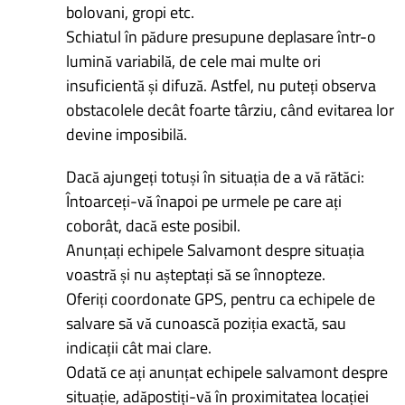
bolovani, gropi etc.
Schiatul în pădure presupune deplasare într-o
lumină variabilă, de cele mai multe ori
insuficientă și difuză. Astfel, nu puteți observa
obstacolele decât foarte târziu, când evitarea lor
devine imposibilă.
Dacă ajungeți totuși în situația de a vă rătăci:
Întoarceți-vă înapoi pe urmele pe care ați
coborât, dacă este posibil.
Anunțați echipele Salvamont despre situația
voastră și nu așteptați să se înnopteze.
Oferiți coordonate GPS, pentru ca echipele de
salvare să vă cunoască poziția exactă, sau
indicații cât mai clare.
Odată ce ați anunțat echipele salvamont despre
situație, adăpostiți-vă în proximitatea locației