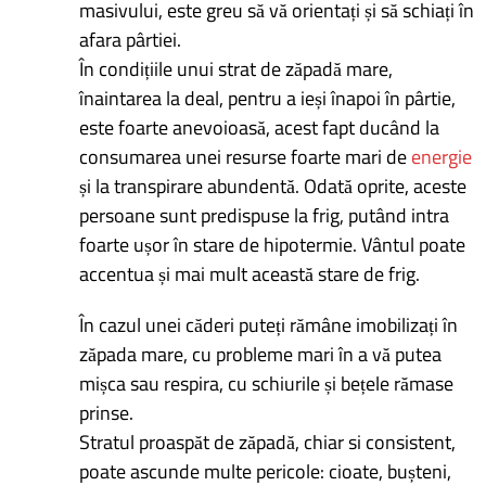
masivului, este greu să vă orientați și să schiați în
afara pârtiei.
În condițiile unui strat de zăpadă mare,
înaintarea la deal, pentru a ieși înapoi în pârtie,
este foarte anevoioasă, acest fapt ducând la
consumarea unei resurse foarte mari de
energie
și la transpirare abundentă. Odată oprite, aceste
persoane sunt predispuse la frig, putând intra
foarte ușor în stare de hipotermie. Vântul poate
accentua și mai mult această stare de frig.
În cazul unei căderi puteți rămâne imobilizați în
zăpada mare, cu probleme mari în a vă putea
mișca sau respira, cu schiurile și bețele rămase
prinse.
Stratul proaspăt de zăpadă, chiar si consistent,
poate ascunde multe pericole: cioate, bușteni,