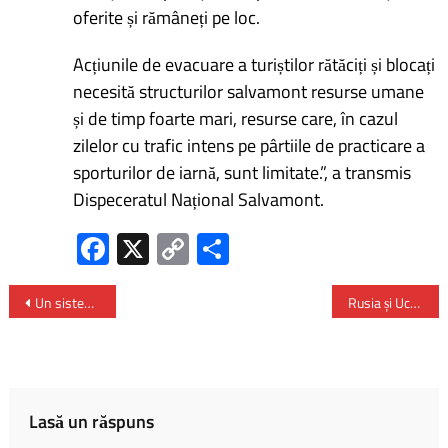
oferite și rămâneți pe loc.
Acțiunile de evacuare a turiștilor rătăciți și blocați
necesită structurilor salvamont resurse umane
și de timp foarte mari, resurse care, în cazul
zilelor cu trafic intens pe pârtiile de practicare a
sporturilor de iarnă, sunt limitate.”, a transmis
Dispeceratul Național Salvamont.
Fa
X
C
P
ce
o
ar
b
py
ta
Un sistem digital modern bazat pe tehnologia blockchain pentru managementul bonurilor fiscal va fi lansat
Rusia și Ucraina – armistițiu temporar pentru reparații la centrala nucleară Zaporojie
o
Li
je
ok
nk
az
ă
Lasă un răspuns