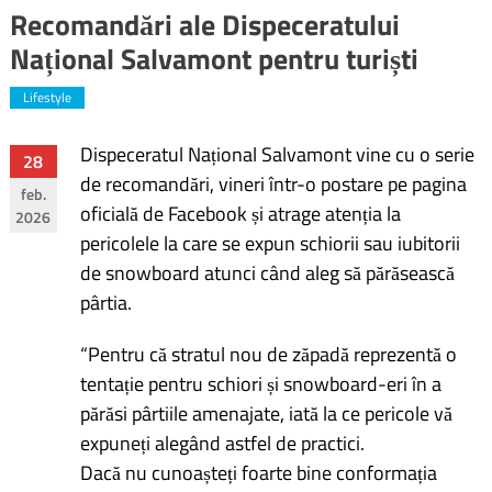
Recomandări ale Dispeceratului
Național Salvamont pentru turiști
Lifestyle
Dispeceratul Național Salvamont vine cu o serie
Navigare
28
de recomandări, vineri într-o postare pe pagina
feb.
în
oficială de Facebook și atrage atenția la
2026
pericolele la care se expun schiorii sau iubitorii
articole
de snowboard atunci când aleg să părăsească
pârtia.
“Pentru că stratul nou de zăpadă reprezentă o
tentație pentru schiori și snowboard-eri în a
părăsi pârtiile amenajate, iată la ce pericole vă
expuneți alegând astfel de practici.
Dacă nu cunoașteți foarte bine conformația