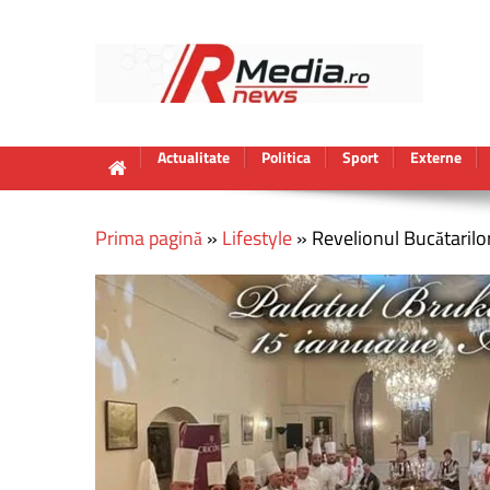
Actualitate
Politica
Sport
Externe
Prima pagină
»
Lifestyle
»
Revelionul Bucătarilo