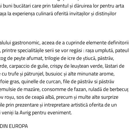
i buni bucătari care prin talentul și dăruirea lor pentru arta
a la experiența culinară oferită invitaților și distinșilor
alului gastronomic, aceea de a cuprinde elemente definitorii
 printre specialitățile serii se vor regăsi : rața umplută, pateul
tog de peşte afumat, trilogie de icre de știucă, păstrăv,
de, carpaccio de gulie, crispy de leuștean verde, lăstari de
 cu trufe și pătrunjel, busuioc și alte minunate arome,
foie gras, quinelle de curcan, file de păstrăv si păstrăv
emulsie de mazăre, consomme de fazan, ruladă de berbecuț
 roșu, sos de ceapă albă, precum și multe alte surprize
le prin prezentare și intrepretare artistică oferita de un
veniți la Avrig pentru eveniment.
 DIN EUROPA