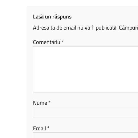
ok
nk
az
ă
Lasă un răspuns
Adresa ta de email nu va fi publicată.
Câmpuril
Comentariu
*
Nume
*
Email
*