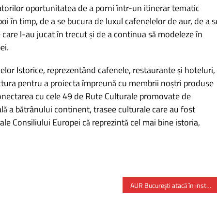
atorilor oportunitatea de a porni într-un itinerar tematic
oi în timp, de a se bucura de luxul cafenelelor de aur, de a s
 care l-au jucat în trecut și de a continua să modeleze în
ei.
or Istorice, reprezentând cafenele, restaurante și hoteluri,
uctura pentru a proiecta împreună cu membrii noștri produse
rconectarea cu cele 49 de Rute Culturale promovate de
lă a bătrânului continent, trasee culturale care au fost
e Consiliului Europei că reprezintă cel mai bine istoria,
AUR București atacă în instanță taxele locale mărite în mod abuziv