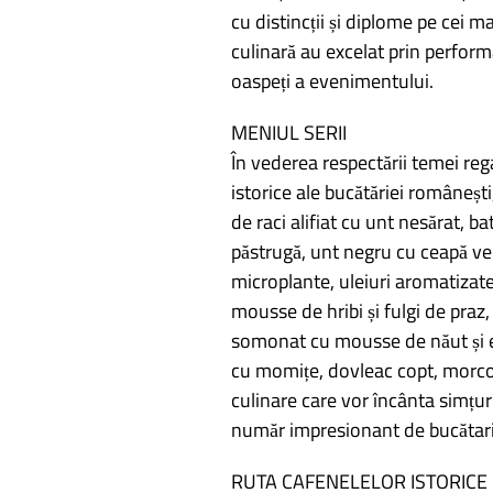
cu distincții și diplome pe cei ma
culinară au excelat prin performaț
oaspeți a evenimentului.
MENIUL SERII
În vederea respectării temei reg
istorice ale bucătăriei românești,
de raci alifiat cu unt nesărat, ba
păstrugă, unt negru cu ceapă ver
microplante, uleiuri aromatizate
mousse de hribi și fulgi de praz, 
somonat cu mousse de năut și 
cu momițe, dovleac copt, morcov
culinare care vor încânta simțuri
număr impresionant de bucătari 
RUTA CAFENELELOR ISTORICE