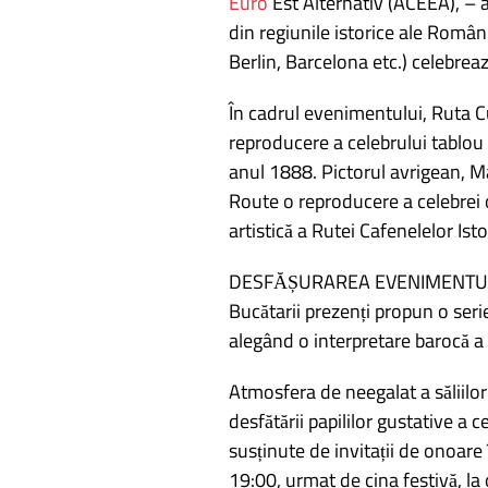
Euro
Est Alternativ (ACEEA), – a
din regiunile istorice ale Român
Berlin, Barcelona etc.) celebrea
În cadrul evenimentului, Ruta Cu
reproducere a celebrului tablou
anul 1888. Pictorul avrigean, M
Route o reproducere a celebrei o
artistică a Rutei Cafenelelor Ist
DESFĂȘURAREA EVENIMENTULU
Bucătarii prezenți propun o seri
alegând o interpretare barocă a
Atmosfera de neegalat a săliilor
desfătării papililor gustative a
susținute de invitații de onoare
19:00, urmat de cina festivă, l