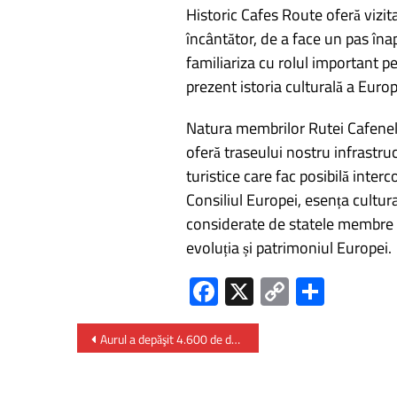
Historic Cafes Route oferă vizit
încântător, de a face un pas înap
familiariza cu rolul important pe
prezent istoria culturală a Europ
Natura membrilor Rutei Cafenelel
oferă traseului nostru infrastr
turistice care fac posibilă inte
Consiliul Europei, esența cultura
considerate de statele membre al
evoluția și patrimoniul Europei.
Fa
X
C
P
ce
o
ar
b
py
ta
Aurul a depăşit 4.600 de dolari – iar argintul a crescut cu peste 4% într-o singură zi
o
Li
je