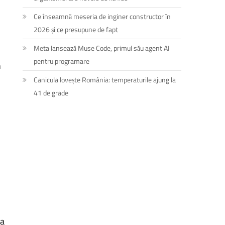
Ce înseamnă meseria de inginer constructor în
2026 și ce presupune de fapt
Meta lansează Muse Code, primul său agent AI
pentru programare
n
Canicula lovește România: temperaturile ajung la
41 de grade
ra