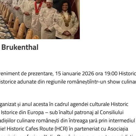
l Brukenthal
Eveniment de prezentare, 15 ianuarie 2026 ora 19:00 Histori
istorice adunate din regiunile româneștiîntr-un show culina
ganizat și anul acesta în cadrul agendei culturale Historic
storice din Europa – sub înaltul patronaj al Consiliului
radițiilor culinare românești din întreaga țară prin intermediul
ie! Historic Cafes Route (HCR) în parteneriat cu Asociația