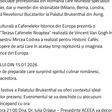
sociație profesională din România care reunește specialiști
iei, dar și membri din străinătate (Milano, Berna, Londra,
ză Revelionul Bucătarilor la Palatul Brukenthal din Avrig.
lturală a Cafenelelor Istorice din Europa prezintă o
 “Terasa Cafenelei Noaptea” realizată de Vincent Van Gogh î
aestru Mircea Codrea a realizat pentru Historic Cafés
pere de artă care în același timp reprezintă și imaginea
orice din Europa.
I DIN 15.01.2026
e de preparate care surprind spiritul culinar românesc,
 acestora.
 festive a Palatului Brukenthal va oferi contextul ideal
 celor prezenți. Evenimentul se va deschide cu alocuțiuni
 începand cu ora
a ora 21:00 Dna. Dr. Iulia Drăguț – Președinte ACEEA va deco