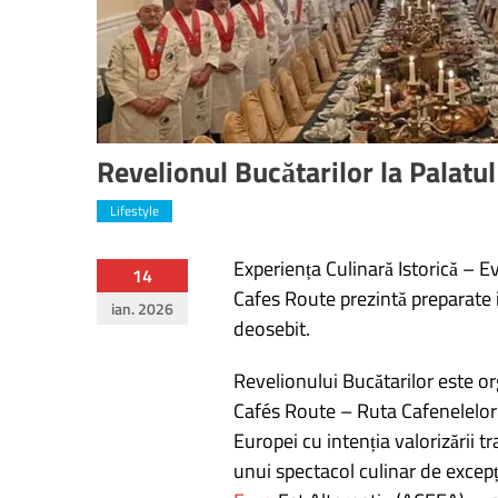
Revelionul Bucătarilor la Palatu
Lifestyle
Experiența Culinară Istorică – 
Navigare
14
Cafes Route prezintă preparate 
ian. 2026
în
deosebit.
articole
Revelionului Bucătarilor este or
Cafés Route – Ruta Cafenelelor I
Europei cu intenția valorizării t
unui spectacol culinar de excepț