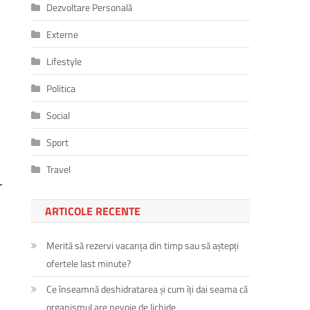
Dezvoltare Personală
Externe
Lifestyle
Politica
Social
Sport
c
Travel
r
ARTICOLE RECENTE
Merită să rezervi vacanța din timp sau să aștepți
ofertele last minute?
Ce înseamnă deshidratarea și cum îți dai seama că
organismul are nevoie de lichide