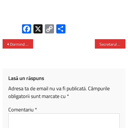
Fa
X
C
P
ce
o
ar
b
py
ta
Dormind sub stele: cele mai spectaculoase 3 locuri de glamping din lume
Secretarul general al NATO, Mark Rutte – vizită surpriză la Kiev
o
Li
je
ok
nk
az
ă
Lasă un răspuns
Adresa ta de email nu va fi publicată.
Câmpurile
obligatorii sunt marcate cu
*
Comentariu
*