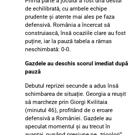
Prima parte a jocului a fost una destul
de echilibrată, cu ambele echipe
prudente și atente mai ales pe faza
defensivă. România a încercat să
construiască, însă ocaziile clare au fost
puține, iar la pauză tabela a rămas
neschimbată: 0-0.
Gazdele au deschis scorul imediat după
pauză
Debutul reprizei secunde a adus însă
schimbarea de situație.
Georgia a reușit
să marcheze prin Giorgi Kvilitaia
(minutul 46)
, profitând de o eroare
defensivă a României. Gazdele au
speculat momentul și au trecut în
avantaj, punând presiune pe „tricolori”.