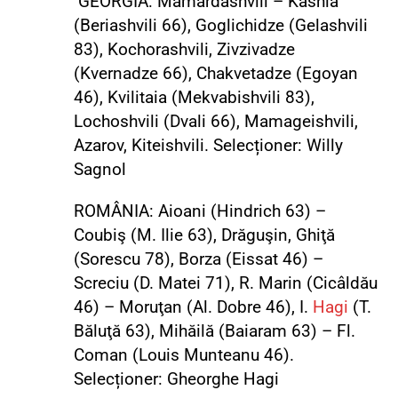
GEORGIA: Mamardashvili – Kashia
(Beriashvili 66), Goglichidze (Gelashvili
83), Kochorashvili, Zivzivadze
(Kvernadze 66), Chakvetadze (Egoyan
46), Kvilitaia (Mekvabishvili 83),
Lochoshvili (Dvali 66), Mamageishvili,
Azarov, Kiteishvili. Selecționer: Willy
Sagnol
ROMÂNIA: Aioani (Hindrich 63) –
Coubiş (M. Ilie 63), Drăguşin, Ghiţă
(Sorescu 78), Borza (Eissat 46) –
Screciu (D. Matei 71), R. Marin (Cicâldău
46) – Moruţan (Al. Dobre 46), I.
Hagi
(T.
Băluţă 63), Mihăilă (Baiaram 63) – Fl.
Coman (Louis Munteanu 46).
Selecționer: Gheorghe Hagi