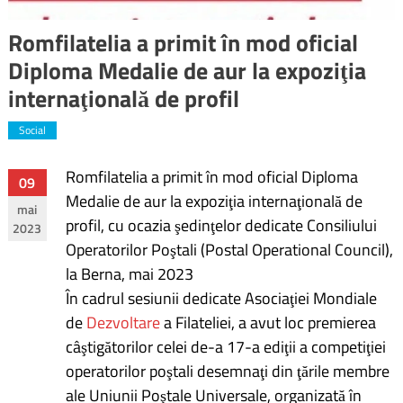
Romfilatelia a primit în mod oficial
Diploma Medalie de aur la expoziţia
internaţională de profil
Social
Romfilatelia a primit în mod oficial Diploma
Navigare
09
Medalie de aur la expoziţia internaţională de
mai
în
profil, cu ocazia şedinţelor dedicate Consiliului
2023
Operatorilor Poştali (Postal Operational Council),
articole
la Berna, mai 2023
În cadrul sesiunii dedicate Asociaţiei Mondiale
de
Dezvoltare
a Filateliei, a avut loc premierea
câştigătorilor celei de-a 17-a ediţii a competiţiei
operatorilor poştali desemnaţi din ţările membre
ale Uniunii Poştale Universale, organizată în