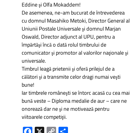
Eddine şi Olfa Mokaddem!
De asemenea, ne-am bucurat de întrevederea
cu domnul Masahiko Metoki, Director General al
Uniunii Postale Universale şi domnul Marjan
Oswald, Director adjunct al UPU, pentru a
împărtăşi încă o dată rolul timbrului de
comunicator şi promotor al valorilor naţionale şi
universale.
Timbrul leagă prietenii şi oferă prilejul de a
călători şi a transmite celor dragi numai veşti
bune!
Iar timbrele româneşti se întorc acasă cu cea mai
bună veste – Diploma medalie de aur – care ne
onorează dar ne şi ne motivează pentru
viitoarele competiţii.
Fa
X
C
P