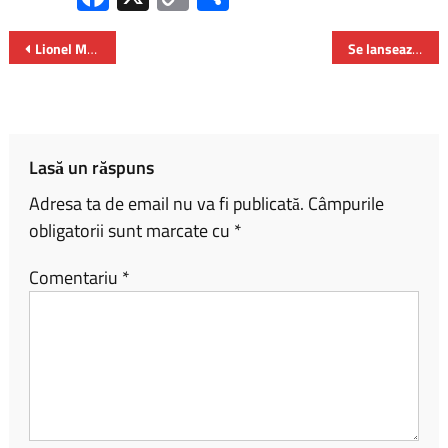
ce
o
ar
b
py
ta
Lionel Messi – cel mai bun sportiv al anului la Gala Premiilor Laureus din Paris
Se lansează InfoScore – inițiativa de semaforizare a etichetelor produselor agroalimentare
o
Li
je
ok
nk
az
ă
Lasă un răspuns
Adresa ta de email nu va fi publicată.
Câmpurile
obligatorii sunt marcate cu
*
Comentariu
*