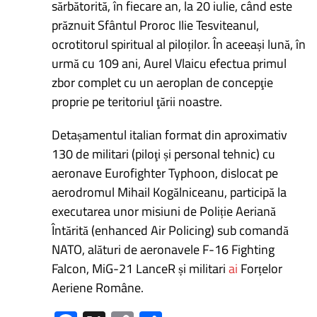
sărbătorită, în fiecare an, la 20 iulie, când este
prăznuit Sfântul Proroc Ilie Tesviteanul,
ocrotitorul spiritual al piloților. În aceeași lună, în
urmă cu 109 ani, Aurel Vlaicu efectua primul
zbor complet cu un aeroplan de concepţie
proprie pe teritoriul ţării noastre.
Detașamentul italian format din aproximativ
130 de militari (piloţi și personal tehnic) cu
aeronave Eurofighter Typhoon, dislocat pe
aerodromul Mihail Kogălniceanu, participă la
executarea unor misiuni de Poliție Aeriană
Întărită (enhanced Air Policing) sub comandă
NATO, alături de aeronavele F-16 Fighting
Falcon, MiG-21 LanceR și militari
ai
Forțelor
Aeriene Române.