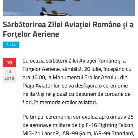
Sărbătorirea Zilei Aviaţiei Române şi a
Forţelor Aeriene
Social
Cu ocazia sărbătorii Zilei Aviaţiei Române şi a
Navigare
18
Forţelor Aeriene, sâmbătă, 20 iulie, începând cu
iul.
în
ora 10.00, la Monumentul Eroilor Aerului, din
2019
Piaţa Aviatorilor, se va desfăşura o ceremonie
articole
militară şi religioasă cu depuneri de coroane de
flori, în memoria eroilor aviatori.
Pe timpul ceremoniei vor evolua aproximativ 25
de aeronave militare de tip F-16 Fighting Falcon,
MiG-21 LanceR, IAR-99 Şoim, IAR-99 Standard,