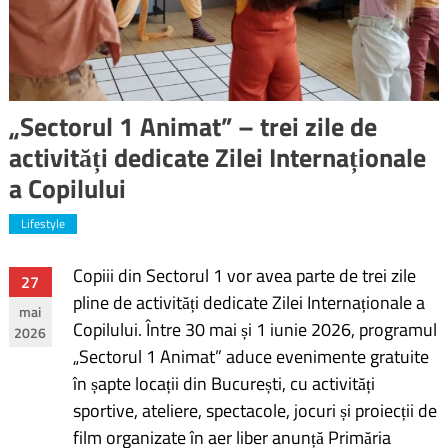
„Sectorul 1 Animat” – trei zile de
activități dedicate Zilei Internaționale
a Copilului
Lifestyle
Copiii din Sectorul 1 vor avea parte de trei zile
Navigare
27
pline de activități dedicate Zilei Internaționale a
mai
în
Copilului. Între 30 mai și 1 iunie 2026, programul
2026
„Sectorul 1 Animat” aduce evenimente gratuite
articole
în șapte locații din București, cu activități
sportive, ateliere, spectacole, jocuri și proiecții de
film organizate în aer liber anunță Primăria