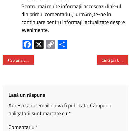
Pentru mai multe informații accesează link-ul
din primul comentariu și urmărește-ne în
continuare pentru informații actualizate despre
evenimente.
Fa
X
C
P
ce
o
ar
b
py
ta
Sorana Cîrstea s-a calificat în turul al doilea la Roland Garros
Cinci ţări UE solicită Bruxelles-ului noi măsuri pentru a proteja industria europeană
o
Li
je
ok
nk
az
ă
Lasă un răspuns
Adresa ta de email nu va fi publicată.
Câmpurile
obligatorii sunt marcate cu
*
Comentariu
*