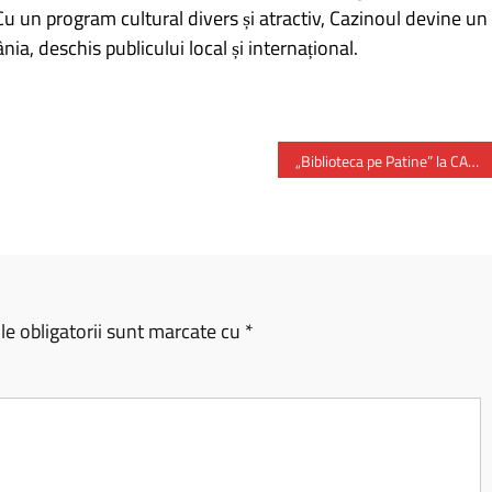
u un program cultural divers și atractiv, Cazinoul devine un
nia, deschis publicului local și internațional.
„Biblioteca pe Patine” la CARO IceLand – primul patinoar cu identitate culturală din Capitală
e obligatorii sunt marcate cu
*