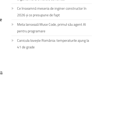
Ce înseamnă meseria de inginer constructor în
2026 și ce presupune de fapt
le
Meta lansează Muse Code, primul său agent AI
pentru programare
Canicula lovește România: temperaturile ajung la
41 de grade
lă