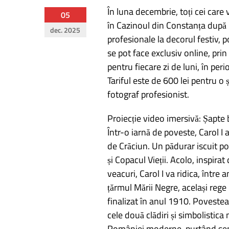
În luna decembrie, toți cei care
Navigare
05
în Cazinoul din Constanța după re
dec. 2025
în
profesionale la decorul festiv, 
se pot face exclusiv online, pri
articole
pentru fiecare zi de luni, în pe
Tariful este de 600 lei pentru o 
fotograf profesionist.
Proiecție video imersivă: Șapte 
Într-o iarnă de poveste, Carol I 
de Crăciun. Un pădurar iscuit po
și Copacul Vieții. Acolo, inspir
veacuri, Carol I va ridica, între 
țărmul Mării Negre, același reg
finalizat în anul 1910. Povestea 
cele două clădiri și simbolistica
României moderne, purtând semnă