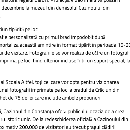
ii decembrie la muzeul din demisolul Cazinoului din
.
un tipărită pe loc
grafie personalizată cu primul brad împodobit după
ortaliza această amintire în format tipărit în perioada 16-2
 de vizitare. Fotografiile se vor realiza de către un fotograf
imprima pe loc, fiind ulterior incluse într-un suport special, l
l Școala Altfel, toți cei care vor opta pentru vizionarea
i unei fotografii imprimate pe loc la bradul de Crăciun din
het de 75 de lei care include ambele propuneri.
i, Cazinoul din Constanța oferă publicului ocazia de a crea
u istoric unic. De la redeschiderea oficială a Cazinoului din
imativ 200.000 de vizitatori au trecut pragul clădirii