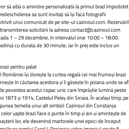
 vor să aibă o amintire personalizată la primul brad împodobit
deschiderea sa sunt invitați să își facă fotografii
potrivit unui comunicat de pe site-ul cazinoul.com. Rezervări
n transmiterea solicitării la adresa contact@cazinoul.com
rioada 1 – 29 decembrie, în intervalul orar 10:00 – 18:00.
ședință cu durata de 30 minute, iar în preț este inclus un
brazi pentru palat
al României își dorește la curtea regală cei mai frumoși brazi
rnește în căutarea acestora și îi găsește în poiana unde se af
at de povestea acestui copac unic care împrăștie lumină peste
anii 1873 și 1914, Castelul Peleș din Sinaia. În același timp, pe
e punea temelia unui alt simbol: Cazinoul din Constanța
celor șapte brazi face o punte în timp și ani și amintește de
 nașterii lor, ele devenind martorele unei epoci de început
tura regelui Carol I. Proiecția video imersivă poate fi