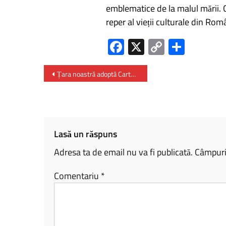
emblematice de la malul mării. C
reper al vieții culturale din Româ
Fa
X
C
P
ce
o
ar
b
py
ta
Țara noastră adoptă Carta Geoparcurilor Internaționale UNESCO din România
o
Li
je
ok
nk
az
ă
Lasă un răspuns
Adresa ta de email nu va fi publicată.
Câmpuril
Comentariu
*