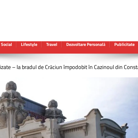
Social
Lifestyle
Travel
Dezvoltare Personală
Publicitate
izate – la bradul de Crăciun împodobit în Cazinoul din Cons