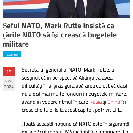
Șeful NATO, Mark Rutte insistă ca
ţările NATO să îşi crească bugetele
militare
Externe
Secretarul general al NATO, Mark Rutte, a
Navigare
19
susţinut că în perspectivă Alianţa va avea
dec.
în
dificultăţi în a-şi asigura apărarea colectivă dacă
2024
nu alocă mai multe fonduri în bugetele militare,
articole
având în vedere ritmul în care
Rusia
şi
China
îşi
cresc cheltuielile la acest capitol, potrivit EFE.
„Toată această noţiune că NATO este în siguranţă
mi-a plăcut mereu. Mă încântă în continuare. Ea