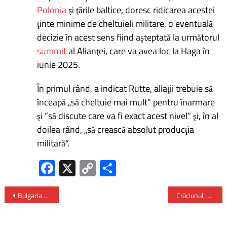
Polonia
şi ţările baltice, doresc ridicarea acestei
ţinte minime de cheltuieli militare, o eventuală
decizie în acest sens fiind aşteptată la următorul
summit
al Alianţei, care va avea loc la Haga în
iunie 2025.
În primul rând, a indicat Rutte, aliaţii trebuie să
înceapă „să cheltuie mai mult” pentru înarmare
şi ”să discute care va fi exact acest nivel” şi, în al
doilea rând, „să crească absolut producţia
militară”.
Fa
X
C
P
ce
o
ar
b
py
ta
Bulgaria menține controalele la frontiera cu România timp de șase luni – de la 1 ianuarie 2025
Crăciunul, o sărbătoare specială în familia Armatei
o
Li
je