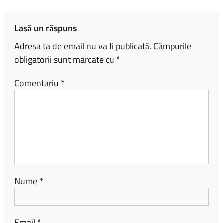
ok
nk
az
ă
Lasă un răspuns
Adresa ta de email nu va fi publicată.
Câmpurile
obligatorii sunt marcate cu
*
Comentariu
*
Nume
*
Email
*