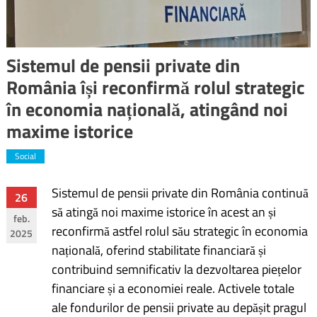
Sistemul de pensii private din
România își reconfirmă rolul strategic
în economia națională, atingând noi
maxime istorice
Social
Sistemul de pensii private din România continuă
Navigare
26
să atingă noi maxime istorice în acest an și
feb.
în
reconfirmă astfel rolul său strategic în economia
2025
națională, oferind stabilitate financiară și
articole
contribuind semnificativ la dezvoltarea piețelor
financiare și a economiei reale. Activele totale
ale fondurilor de pensii private au depășit pragul