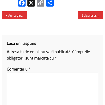
Fa
X
C
P
ce
o
ar
b
py
ta
Aur, argint şi bronz european pentru România la Tir cu Arcul
Bulgaria este pe ultimul loc în UE la comerțul online
o
Li
je
ok
nk
az
ă
Lasă un răspuns
Adresa ta de email nu va fi publicată.
Câmpurile
obligatorii sunt marcate cu
*
Comentariu
*