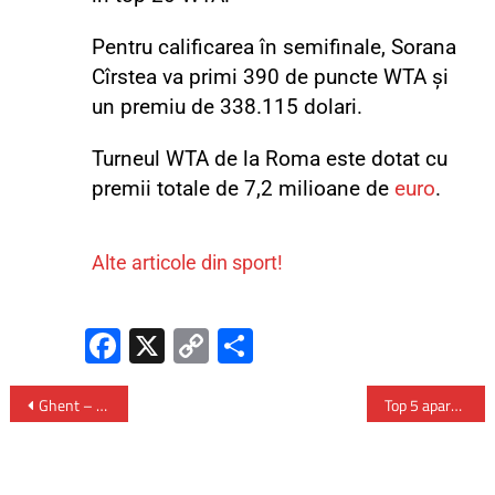
Pentru calificarea în semifinale, Sorana
Cîrstea va primi 390 de puncte WTA și
un premiu de 338.115 dolari.
Turneul WTA de la Roma este dotat cu
premii totale de 7,2 milioane de
euro
.
Alte articole din sport!
Fa
X
C
P
ce
o
ar
b
py
ta
Ghent – orașul medieval care surprinde prin atmosferă și autenticitate
Top 5 aparate fitness pentru acasă în 2026
o
Li
je
ok
nk
az