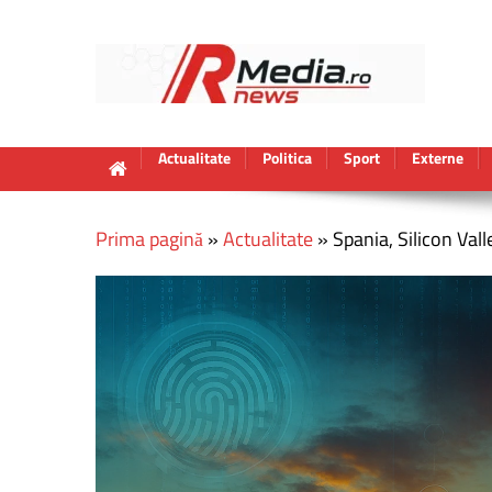
Actualitate
Politica
Sport
Externe
Prima pagină
»
Actualitate
»
Spania, Silicon Va