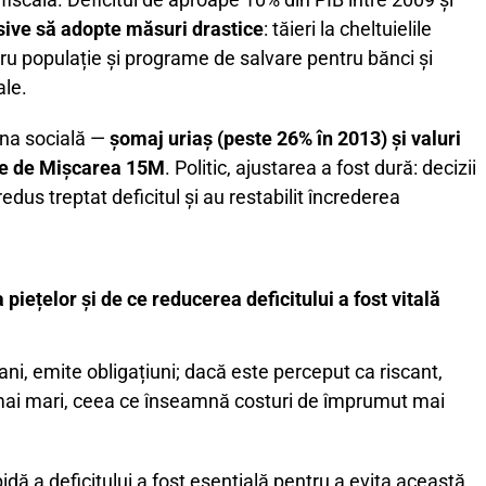
sive să adopte măsuri drastice
: tăieri la cheltuielile
tru populație și programe de salvare pentru bănci și
ale.
una socială —
șomaj uriaș (peste 26% în 2013) și valuri
ate de Mișcarea 15M
. Politic, ajustarea a fost dură: decizii
redus treptat deficitul și au restabilit încrederea
iețelor și de ce reducerea deficitului a fost vitală
ni, emite obligațiuni; dacă este perceput ca riscant,
 mai mari, ceea ce înseamnă costuri de împrumut mai
dă a deficitului a fost esențială pentru a evita această