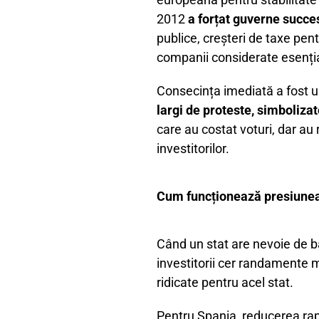
2012
a forțat guverne succe
publice, creșteri de taxe pen
companii considerate esenți
Consecința imediată a fost 
largi de proteste, simboliz
care au costat voturi, dar au 
investitorilor.
Cum funcționează presiunea p
Când un stat are nevoie de ba
investitorii cer randamente
ridicate pentru acel stat.
Pentru Spania, reducerea rapi