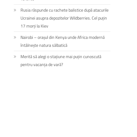
Rusia răspunde cu rachete balistice după atacurile
Ucrainei asupra depozitelor Wildberries. Cel puțin
17 morți la Kiev
Nairobi – orașul din Kenya unde Africa modernă
întâlnește natura sălbatică
Merită să alegi o stațiune mai puțin cunoscută
pentru vacanța de vară?