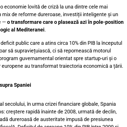
 o economie lovită de criză la una dintre cele mai
 mix de reforme dureroase, investiții inteligente și un
ie —
o transformare care o plasează azi în pole-position
logic al Mediteranei
.
deficit public care a atins circa 10% din PIB la începutul
doar să supraviețuiască, ci să repornească motorul
n program guvernamental orientat spre startup-uri și o
lor europene au transformat traiectoria economică a țării.
asupra Spaniei
al secolului, în urma crizei financiare globale, Spania
ios: creștere rapidă înainte de 2008, urmată de declin,
rioadă dureroasă de austeritate impusă de presiunea
fiscală. Deficitul de aproape 10% din PIB între 2009 și