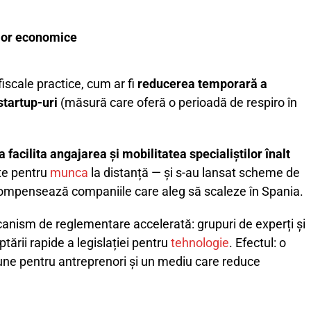
 lor economice
fiscale practice, cum ar fi
reducerea temporară a
startup-uri
(măsură care oferă o perioadă de respiro în
facilita angajarea și mobilitatea specialiștilor înalt
te pentru
munca
la distanță — și s-au lansat scheme de
ecompensează companiile care aleg să scaleze în Spania.
mecanism de reglementare accelerată: grupuri de experți și
tării rapide a legislației pentru
tehnologie
. Efectul: o
une pentru antreprenori și un mediu care reduce