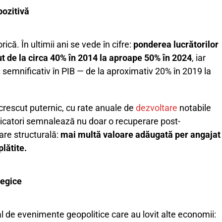
pozitivă
că. În ultimii ani se vede în cifre:
ponderea lucrătorilor
ut de la circa 40% în 2014 la aproape 50% în 2024
, iar
t semnificativ în PIB — de la aproximativ 20% în 2019 la
crescut puternic, cu rate anuale de
dezvoltare
notabile
ndicatori semnalează nu doar o recuperare post-
are structurală:
mai multă valoare adăugată per angajat
lătite.
tegice
l de evenimente geopolitice care au lovit alte economii: