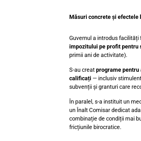
Măsuri concrete și efectele
Guvernul a introdus facilități 
impozitului pe profit pentru 
primii ani de activitate).
S-au creat
programe pentru a 
calificați
— inclusiv stimulen
subvenții și granturi care r
În paralel, s-a instituit un 
un Înalt Comisar dedicat adap
combinație de condiții mai b
fricțiunile birocratice.