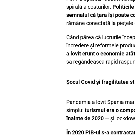
spirală a costurilor.
Politicil
semnalul că țara își poate c
rămâne conectată la piețele d
Când părea că lucrurile încep
încredere și reformele prod
a lovit crunt o economie at
să regândească rapid răspuns
Șocul Covid și fragilitatea 
Pandemia a lovit Spania mai
simplu:
turismul era o comp
înainte de 2020
— și lockdown
În 2020 PIB-ul s-a contracta