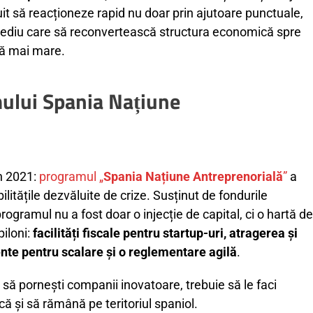
uit să reacționeze rapid nu doar prin ajutoare punctuale,
 mediu care să reconvertească structura economică spre
ă mai mare.
ului Spania Națiune
în 2021:
programul „
Spania Națiune Antreprenorială
”
a
litățile dezvăluite de crize. Susținut de fondurile
programul nu a fost doar o injecție de capital, ci o hartă de
piloni:
facilități fiscale pentru startup-uri, atragerea și
ente pentru scalare și o reglementare agilă
.
t să pornești companii inovatoare, trebuie să le faci
că și să rămână pe teritoriul spaniol.