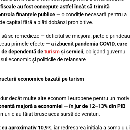
e fiscale au fost concepute astfel încât să trimită
ontrola finanțele publice
— o condiție necesară pentru a
e capital fără a plăti dobânzi prohibitive.
 să se remedieze — deficitul se micșora, piețele prindeau
uceau primele efecte —
a izbucnit pandemia COVID, care
ât de dependentă de
turism
și servicii
, obligând guvernul
ul economic și politicile de relansare
structurii economice bazată pe turism
 dur decât multe alte economii europene pentru un motiv
onentă majoră a economiei — în jur de 12–13% din PIB
-urile au tăiat brusc acea sursă de venituri.
t cu aproximativ 10,9%
, iar redresarea inițială a șomajului