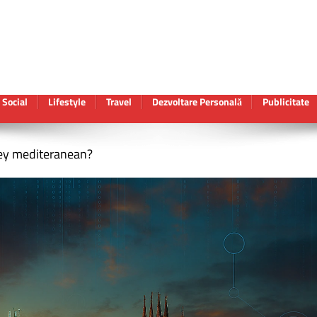
Social
Lifestyle
Travel
Dezvoltare Personală
Publicitate
lley mediteranean?