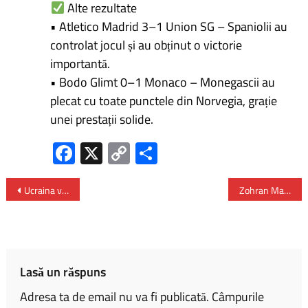
Alte rezultate
• Atletico Madrid 3–1 Union SG – Spaniolii au
controlat jocul și au obținut o victorie
importantă.
• Bodo Glimt 0–1 Monaco – Monegascii au
plecat cu toate punctele din Norvegia, grație
unei prestații solide.
Fa
X
C
P
ce
o
ar
b
py
ta
Ucraina va înființa birouri pentru export de arme la Berlin și Copenhaga – a anunțat Zelenski
Zohran Mamdani câștigă lupta pentru primăria New York-ului
o
Li
je
ok
nk
az
ă
Lasă un răspuns
Adresa ta de email nu va fi publicată.
Câmpurile