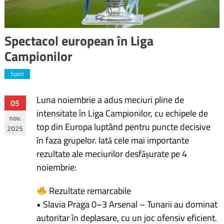
Spectacol european în Liga
Campionilor
Sport
Luna noiembrie a adus meciuri pline de
Navigare
05
intensitate în Liga Campionilor, cu echipele de
nov.
în
top din Europa luptând pentru puncte decisive
2025
în faza grupelor. Iată cele mai importante
articole
rezultate ale meciurilor desfășurate pe 4
noiembrie:
Rezultate remarcabile
• Slavia Praga 0–3 Arsenal – Tunarii au dominat
autoritar în deplasare, cu un joc ofensiv eficient.