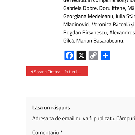
Gabriela Dobre, Doru Iftene, Mă
Georgiana Medeleanu, Iulia Stă
Mladinovici, Veronica Răceală şi
Bogdan Bîrsănescu, Alexandros 
Gîlcă, Marian Basarabeanu.
Fa
X
C
P
ce
o
ar
b
py
ta
Sorana Cîrstea – în turul doi la US Open 2023
o
Li
je
ok
nk
az
ă
Lasă un răspuns
Adresa ta de email nu va fi publicată.
Câmpuril
Comentariu
*