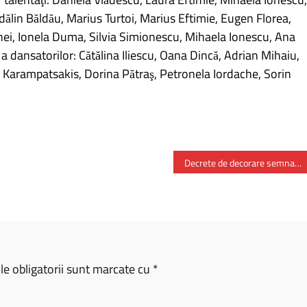
dălin Băldău, Marius Turtoi, Marius Eftimie, Eugen Florea,
nei, Ionela Duma, Silvia Simionescu, Mihaela Ionescu, Ana
 a dansatorilor: Cătălina Iliescu, Oana Dincă, Adrian Mihaiu,
Karampatsakis, Dorina Pătraş, Petronela Iordache, Sorin
Decrete de decorare semnate de preşedintele Klaus Iohannis
e obligatorii sunt marcate cu
*