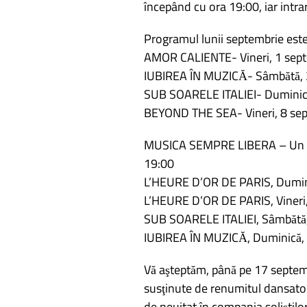
începând cu ora 19:00, iar intrar
articole
Programul lunii septembrie est
AMOR CALIENTE- Vineri, 1 sept
IUBIREA ÎN MUZICĂ- Sâmbătă, 2
SUB SOARELE ITALIEI- Duminică
BEYOND THE SEA- Vineri, 8 sep
MUSICA SEMPRE LIBERA – Un arti
19:00
L’HEURE D’OR DE PARIS, Dumini
L’HEURE D’OR DE PARIS, Vineri
SUB SOARELE ITALIEI, Sâmbătă
IUBIREA ÎN MUZICĂ, Duminică, 
Vă aşteptăm, până pe 17 septem
susţinute de renumitul dansator 
de neuitat în compania soliştilo