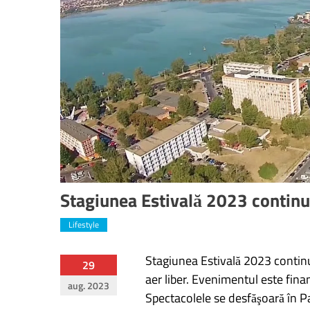
Stagiunea Estivală 2023 continuă
Lifestyle
Stagiunea Estivală 2023 continuă
Navigare
29
aer liber. Evenimentul este fina
aug. 2023
în
Spectacolele se desfăşoară în Pa