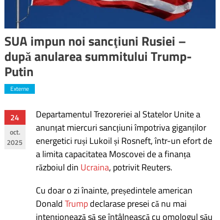
SUA impun noi sancţiuni Rusiei –
după anularea summitului Trump-
Putin
Externe
Departamentul Trezoreriei al Statelor Unite a
Navigare
24
anunțat miercuri sancțiuni împotriva giganților
oct.
în
energetici ruși Lukoil și Rosneft, într-un efort de
2025
a limita capacitatea Moscovei de a finanța
articole
războiul din
Ucraina
, potrivit Reuters.
Cu doar o zi înainte, președintele american
Donald
Trump
declarase presei că nu mai
intenționează să se întâlnească cu omologul său