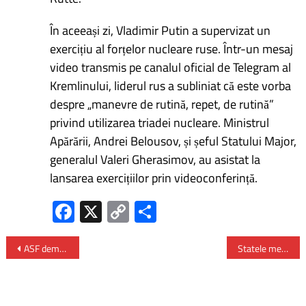
În aceeași zi, Vladimir Putin a supervizat un
exercițiu al forțelor nucleare ruse. Într-un mesaj
video transmis pe canalul oficial de Telegram al
Kremlinului, liderul rus a subliniat că este vorba
despre „manevre de rutină, repet, de rutină”
privind utilizarea triadei nucleare. Ministrul
Apărării, Andrei Belousov, și șeful Statului Major,
generalul Valeri Gherasimov, au asistat la
lansarea exercițiilor prin videoconferință.
Fa
X
C
P
ce
o
ar
b
py
ta
ASF demarează achiziția pentru o platformă IT dedicată monitorizării pieţei de capital
Statele membre nu intenționează să cedeze UE dreptul de a decide vârsta minimă pentru reţele sociale
o
Li
je
ok
nk
az