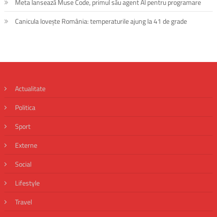
Meta lansează Muse Code, primul său agent AI pentru programare
Canicula lovește România: temperaturile ajung la 41 de grade
Actualitate
Politica
Sport
Externe
Social
Lifestyle
Travel