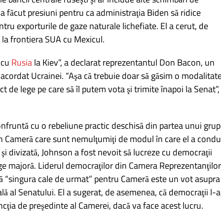
 făcut presiuni pentru ca administraţia Biden să ridice
tru exporturile de gaze naturale lichefiate. El a cerut, de
 la frontiera SUA cu Mexicul.
 cu
Rusia
la Kiev”, a declarat reprezentantul Don Bacon, un
 acordat Ucrainei. “Aşa că trebuie doar să găsim o modalitat
t de lege pe care să îl putem vota şi trimite înapoi la Senat”,
nfruntă cu o rebeliune practic deschisă din partea unui grup
in Cameră care sunt nemulţumiţi de modul în care el a cond
şi divizată, Johnson a fost nevoit să lucreze cu democraţii
ege majoră. Liderul democraţilor din Camera Reprezentanţilor
 că “singura cale de urmat” pentru Cameră este un vot asupra
lă al Senatului. El a sugerat, de asemenea, că democraţii l-a
cţia de preşedinte al Camerei, dacă va face acest lucru.