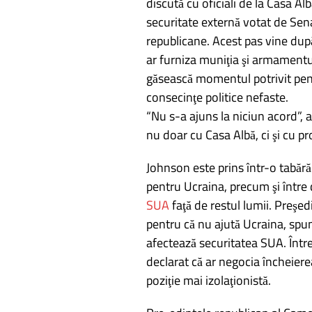
discută cu oficiali de la Casa Al
securitate externă votat de Sena
republicane. Acest pas vine dup
ar furniza muniţia şi armamentul
găsească momentul potrivit pen
consecinţe politice nefaste.
“Nu s-a ajuns la niciun acord”, a
nu doar cu Casa Albă, ci şi cu pr
Johnson este prins într-o tabără
pentru Ucraina, precum şi între d
SUA
faţă de restul lumii. Preşed
pentru că nu ajută Ucraina, spun
afectează securitatea SUA. Într
declarat că ar negocia încheiere
poziţie mai izolaţionistă.