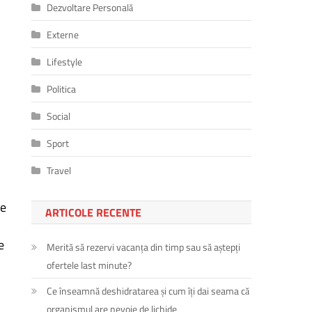
Dezvoltare Personală
Externe
Lifestyle
Politica
Social
Sport
Travel
se
ARTICOLE RECENTE
e
Merită să rezervi vacanța din timp sau să aștepți
ofertele last minute?
Ce înseamnă deshidratarea și cum îți dai seama că
organismul are nevoie de lichide