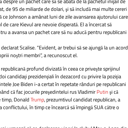
bă despre un pachet care să se abată de la pachetul iniţail de
t, de 95 de miliarde de dolari, şi să includă mai multe cereri
ă ce Johnson a amânat luni de zile avansarea ajutorului care
 de care Kievul are nevoie disperată. El a încercat să
tru a avansa un pachet care să nu aducă pentru republicani
 declarat Scalise. “Evident, ar trebui să se ajungă la un acord
opriii noştri membri”, a recunoscut el.
 republicană profund divizată în ceea ce priveşte sprijinul
oi candidaţi prezidenţiali în dezacord cu privire la poziţia
intele Joe Biden i-a certat în repetate rânduri pe republicani
ând că fac jocurile preşedintelui rus Vladimir
Putin
şi că
e timp, Donald
Trump
, prezumtivul candidat republican, a
a conflictului, în timp ce încearcă să împingă SUA către o