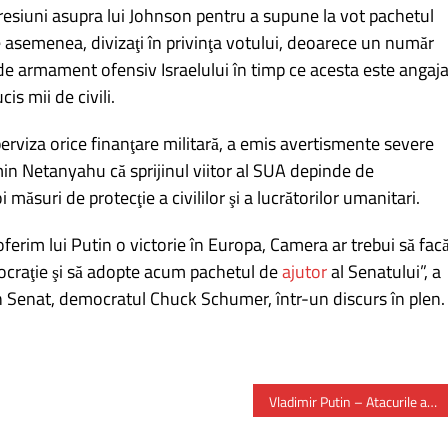
presiuni asupra lui Johnson pentru a supune la vot pachetul
de asemenea, divizaţi în privinţa votului, deoarece un număr
 de armament ofensiv Israelului în timp ce acesta este angaja
is mii de civili.
erviza orice finanţare militară, a emis avertismente severe
min Netanyahu că sprijinul viitor al SUA depinde de
ăsuri de protecţie a civililor şi a lucrătorilor umanitari.
erim lui Putin o victorie în Europa, Camera ar trebui să fac
ocraţie şi să adopte acum pachetul de
ajutor
al Senatului”, a
 din Senat, democratul Chuck Schumer, într-un discurs în plen.
Vladimir Putin – Atacurile asupra sistemului energetic vizează ”demilitarizarea” Ucrainei