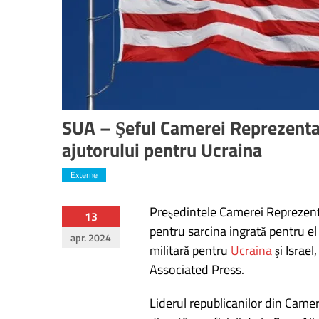
SUA – Şeful Camerei Reprezenta
ajutorului pentru Ucraina
Externe
Preşedintele Camerei Reprezent
Navigare
13
pentru sarcina ingrată pentru el
apr. 2024
în
militară pentru
Ucraina
şi Israel
Associated Press.
articole
Liderul republicanilor din Camer