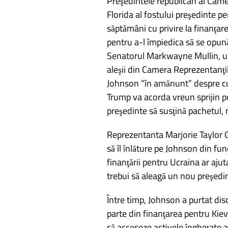
Preşedintele republican al Came
Florida al fostului preşedinte pe
săptămâni cu privire la finanţare
pentru a-l împiedica să se opun
Senatorul Markwayne Mullin, u
aleşii din Camera Reprezentanţil
Johnson “în amănunt” despre cu
Trump va acorda vreun sprijin pol
preşedinte să susţină pachetul, 
Reprezentanta Marjorie Taylor G
să îl înlăture pe Johnson din fu
finanţării pentru Ucraina ar ajut
trebui să aleagă un nou preşedi
Între timp, Johnson a purtat discu
parte din finanţarea pentru Kie
să acceseze activele îngheţate al