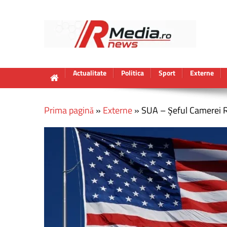
Actualitate
Politica
Sport
Externe
Prima pagină
»
Externe
»
SUA – Şeful Camerei R