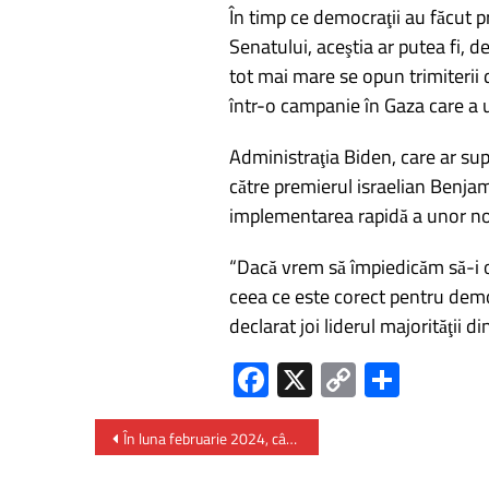
În timp ce democraţii au făcut 
Senatului, aceştia ar putea fi, 
tot mai mare se opun trimiterii
într-o campanie în Gaza care a uc
Administraţia Biden, care ar sup
către premierul israelian Benja
implementarea rapidă a unor noi m
“Dacă vrem să împiedicăm să-i of
ceea ce este corect pentru dem
declarat joi liderul majorităţii
Fa
X
C
P
ce
o
ar
b
py
ta
În luna februarie 2024, câştigul salarial mediu brut a fost 7990 lei și cel net 4876 lei
o
Li
je