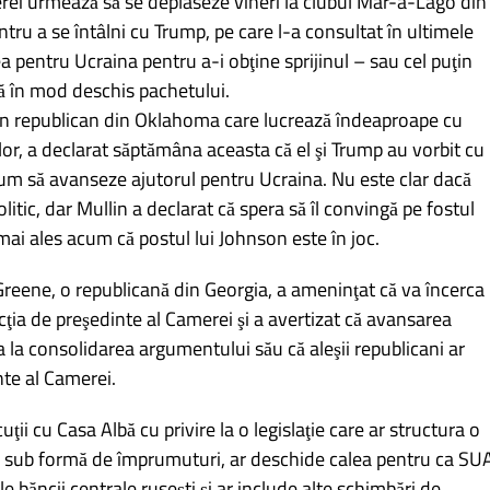
rei urmează să se deplaseze vineri la clubul Mar-a-Lago din
ntru a se întâlni cu Trump, pe care l-a consultat în ultimele
a pentru Ucraina pentru a-i obţine sprijinul – sau cel puţin
ă în mod deschis pachetului.
n republican din Oklahoma care lucrează îndeaproape cu
or, a declarat săptămâna aceasta că el şi Trump au vorbit cu
m să avanseze ajutorul pentru Ucraina. Nu este clar dacă
itic, dar Mullin a declarat că spera să îl convingă pe fostul
mai ales acum că postul lui Johnson este în joc.
reene, o republicană din Georgia, a ameninţat că va încerca
ncţia de preşedinte al Camerei şi a avertizat că avansarea
a la consolidarea argumentului său că aleşii republicani ar
nte al Camerei.
ţii cu Casa Albă cu privire la o legislaţie care ar structura o
v sub formă de împrumuturi, ar deschide calea pentru ca SU
e băncii centrale ruseşti şi ar include alte schimbări de