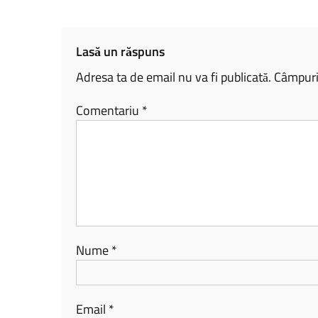
ok
nk
az
ă
Lasă un răspuns
Adresa ta de email nu va fi publicată.
Câmpuril
Comentariu
*
Nume
*
Email
*