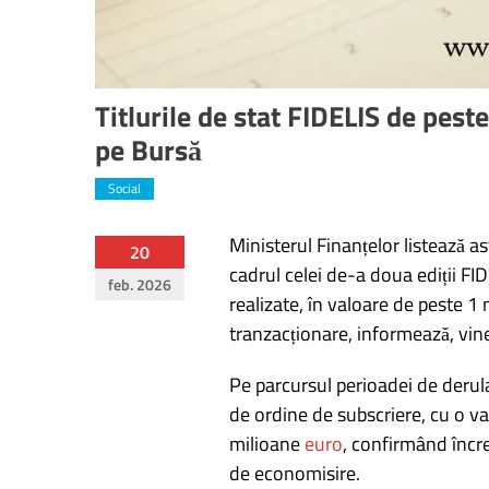
Titlurile de stat FIDELIS de peste
pe Bursă
Social
Ministerul Finanțelor listează ast
Navigare
20
cadrul celei de-a doua ediții FI
feb. 2026
în
realizate, în valoare de peste 1 
tranzacționare, informează, vine
articole
Pe parcursul perioadei de derula
de ordine de subscriere, cu o val
milioane
euro
, confirmând încre
de economisire.