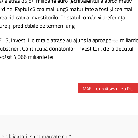
 a atras 85,54 milioane euro (echivalentul a aproximativ
rdine. Faptul că cea mai lungă maturitate a fost și cea mai
 ridicată a investitorilor în statul român și preferința
re și predictibile pe termen lung.
IS, investițiile totale atrase au ajuns la aproape 65 miliard
ubscrieri. Contribuția donatorilor-investitori, de la debutul
pășit 4,066 miliarde lei.
MAE – o nouă sesiune a Dialogului Strategic cu Turcia
e obligatorii sunt marcate cu
*