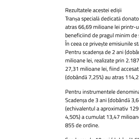
Rezultatele acestei ediții
Tranșa specială dedicată donato
atras 66,69 milioane lei printr-
beneficiind de pragul minim de s
În ceea ce privește emisiunile sta
Pentru scadența de 2 ani (dobân
milioane lei, realizate prin 2.1
27,31 milioane lei, fiind accesat
(dobândă 7,25%) au atras 114,24
Pentru instrumentele denominate
Scadența de 3 ani (dobândă 3,60
(echivalentul a aproximativ 129 
4,50%) a cumulat 13,47 milioane
855 de ordine.