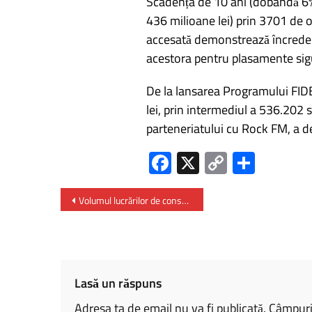
Scadența de 10 ani (dobândă 6%)
436 milioane lei) prin 3701 de o
accesată demonstrează încrederea
acestora pentru plasamente sigu
De la lansarea Programului FIDEL
lei, prin intermediul a 536.202 s
parteneriatului cu Rock FM, a de
Fa
X
C
P
ce
o
ar
b
py
ta
Volumul lucrărilor de construcții a crescut anul trecut cu 8%
o
Li
je
ok
nk
az
ă
Lasă un răspuns
Adresa ta de email nu va fi publicată.
Câmpuril