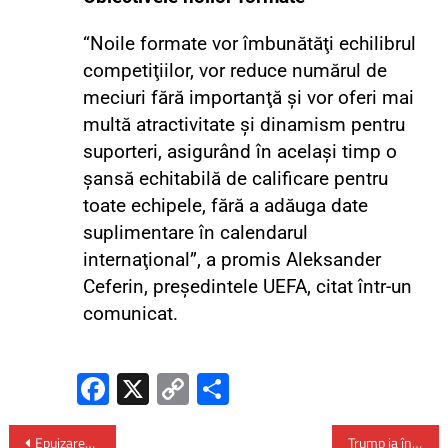
“Noile formate vor îmbunătăţi echilibrul
competiţiilor, vor reduce numărul de
meciuri fără importanţă şi vor oferi mai
multă atractivitate şi dinamism pentru
suporteri, asigurând în acelaşi timp o
şansă echitabilă de calificare pentru
toate echipele, fără a adăuga date
suplimentare în calendarul
internaţional”, a promis Aleksander
Ceferin, preşedintele UEFA, citat într-un
comunicat.
Fa
X
C
P
ce
o
ar
Epuizarea digitală: semne, cauze și cum să îți protejezi sănătatea mentală
Trump ia în calcul o discuție cu liderul Taiwanului pe fondul tensiunilor cu China