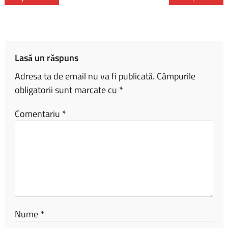
b
py
ta
o
Li
je
ok
nk
az
ă
Lasă un răspuns
Adresa ta de email nu va fi publicată.
Câmpurile
obligatorii sunt marcate cu
*
Comentariu
*
Nume
*