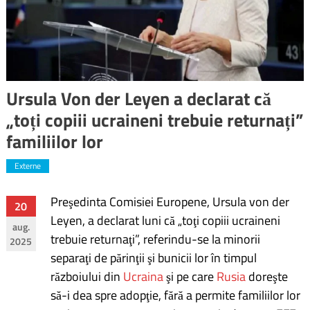
Ursula Von der Leyen a declarat că
„toți copiii ucraineni trebuie returnați”
familiilor lor
Externe
Preşedinta Comisiei Europene, Ursula von der
Navigare
20
Leyen, a declarat luni că „toţi copiii ucraineni
aug.
în
trebuie returnaţi”, referindu-se la minorii
2025
separaţi de părinţii şi bunicii lor în timpul
articole
războiului din
Ucraina
şi pe care
Rusia
doreşte
să-i dea spre adopţie, fără a permite familiilor lor