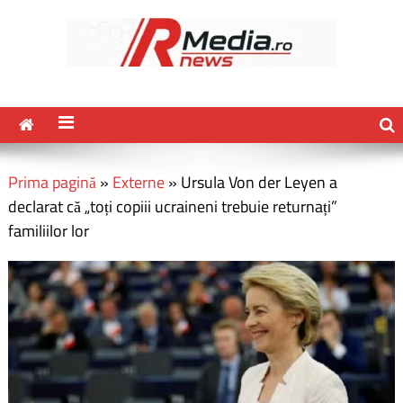
Prima pagină
»
Externe
»
Ursula Von der Leyen a
declarat că „toți copiii ucraineni trebuie returnați”
familiilor lor