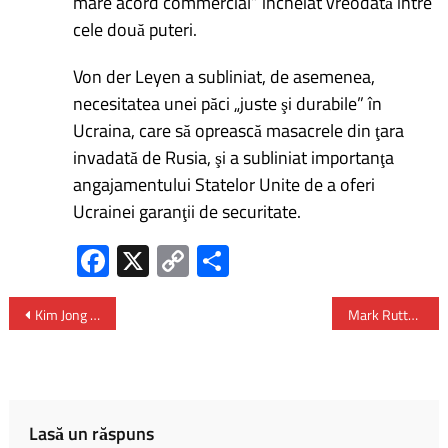
mare acord commercial” încheiat vreodată între
cele două puteri.
Von der Leyen a subliniat, de asemenea,
necesitatea unei păci „juste şi durabile” în
Ucraina, care să oprească masacrele din ţara
invadată de Rusia, şi a subliniat importanţa
angajamentului Statelor Unite de a oferi
Ucrainei garanţii de securitate.
Fa
X
C
P
ce
o
ar
b
py
ta
Kim Jong Un acuză Seulul şi Washingtonul că manifestă voinţă de război şi promite expansiune nucleară
Mark Rutte – întâlnirea lui Donald Trump cu Zelenski şi alţi parteneri europeni şi NATO a fost foarte reuşită
o
Li
je
ok
nk
az
ă
Lasă un răspuns