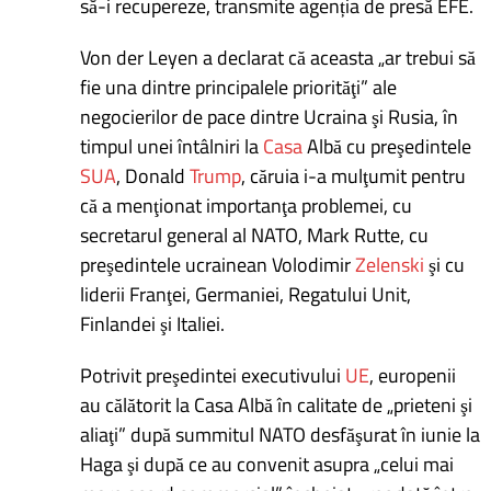
să-i recupereze, transmite agenția de presă EFE.
Von der Leyen a declarat că aceasta „ar trebui să
fie una dintre principalele priorităţi” ale
negocierilor de pace dintre Ucraina şi Rusia, în
timpul unei întâlniri la
Casa
Albă cu preşedintele
SUA
, Donald
Trump
, căruia i-a mulţumit pentru
că a menţionat importanţa problemei, cu
secretarul general al NATO, Mark Rutte, cu
preşedintele ucrainean Volodimir
Zelenski
şi cu
liderii Franţei, Germaniei, Regatului Unit,
Finlandei şi Italiei.
Potrivit preşedintei executivului
UE
, europenii
au călătorit la Casa Albă în calitate de „prieteni şi
aliaţi” după summitul NATO desfăşurat în iunie la
Haga şi după ce au convenit asupra „celui mai