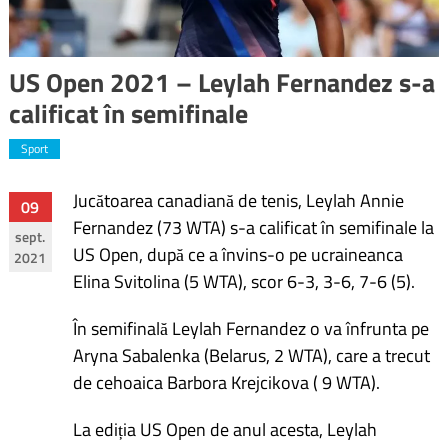
US Open 2021 – Leylah Fernandez s-a
calificat în semifinale
Sport
Jucătoarea canadiană de tenis, Leylah Annie
Navigare
09
Fernandez (73 WTA) s-a calificat în semifinale la
sept.
în
US Open, după ce a învins-o pe ucraineanca
2021
Elina Svitolina (5 WTA), scor 6-3, 3-6, 7-6 (5).
articole
În semifinală Leylah Fernandez o va înfrunta pe
Aryna Sabalenka (Belarus, 2 WTA), care a trecut
de cehoaica Barbora Krejcikova ( 9 WTA).
La ediția US Open de anul acesta, Leylah