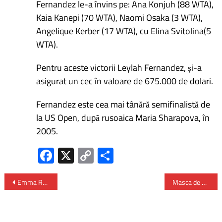
Fernandez le-a învins pe: Ana Konjuh (88 WTA),
Kaia Kanepi (70 WTA), Naomi Osaka (3 WTA),
Angelique Kerber (17 WTA), cu Elina Svitolina(5
WTA).
Pentru aceste victorii Leylah Fernandez, și-a
asigurat un cec în valoare de 675.000 de dolari.
Fernandez este cea mai tânără semifinalistă de
la US Open, după rusoaica Maria Sharapova, în
2005.
Fa
X
C
P
ce
o
ar
b
py
ta
Emma Răducanu – în semifinale la US Open 2021
Masca de protecție – obligatorie pe o rază de 50 de metri în jurul școlilor din București
o
Li
je
ok
nk
az