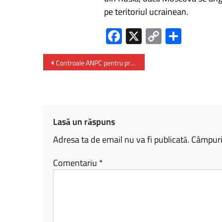
pe teritoriul ucrainean.
Fa
X
C
P
ce
o
ar
b
py
ta
Controale ANPC pentru prevenirea comercializării produselor periculoase
o
Li
je
ok
nk
az
ă
Lasă un răspuns
Adresa ta de email nu va fi publicată.
Câmpuril
Comentariu
*