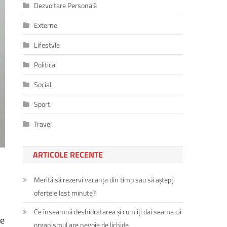
Dezvoltare Personală
Externe
Lifestyle
Politica
Social
Sport
Travel
ARTICOLE RECENTE
Merită să rezervi vacanța din timp sau să aștepți
ofertele last minute?
Ce înseamnă deshidratarea și cum îți dai seama că
de
organismul are nevoie de lichide