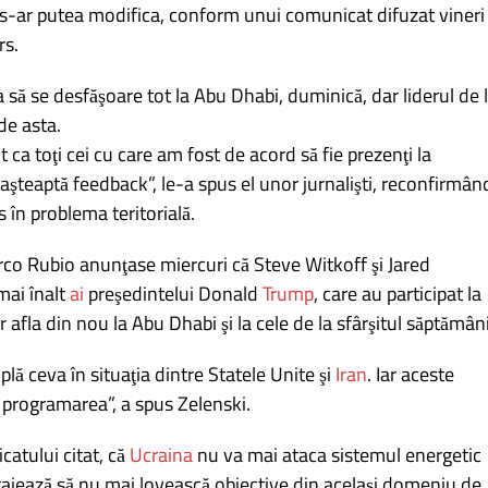
s-ar putea modifica, conform unui comunicat difuzat vineri
rs.
să se desfăşoare tot la Abu Dhabi, duminică, dar liderul de 
de asta.
ca toţi cei cu care am fost de acord să fie prezenţi la
aşteaptă feedback”, le-a spus el unor jurnalişti, reconfirmân
 în problema teritorială.
co Rubio anunţase miercuri că Steve Witkoff şi Jared
mai înalt
ai
preşedintelui Donald
Trump
, care au participat la
 afla din nou la Abu Dhabi şi la cele de la sfârşitul săptămâni
lă ceva în situaţia dintre Statele Unite şi
Iran
. Iar aceste
e programarea”, a spus Zelenski.
catului citat, că
Ucraina
nu va mai ataca sistemul energetic
ajează să nu mai lovească obiective din acelaşi domeniu de