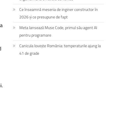
Ce înseamnă meseria de inginer constructor în
2026 și ce presupune de fapt
la
Meta lansează Muse Code, primul său agent AI
pentru programare
Canicula lovește România: temperaturile ajung la
d
41 de grade
i.