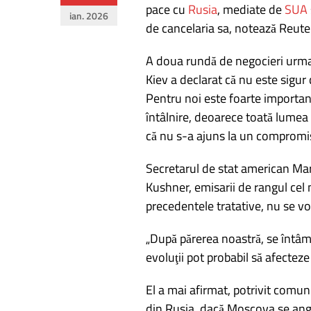
Navigare
pace cu
Rusia
, mediate de
SUA
ian. 2026
în
de cancelaria sa, notează Reute
articole
A doua rundă de negocieri urma 
Kiev a declarat că nu este sigur 
Pentru noi este foarte important 
întâlnire, deoarece toată lumea 
că nu s-a ajuns la un compromis
Secretarul de stat american Mar
Kushner, emisarii de rangul cel 
precedentele tratative, nu se vor
„După părerea noastră, se întâmp
evoluţii pot probabil să afectez
El a mai afirmat, potrivit comuni
din Rusia, dacă Moscova se ang