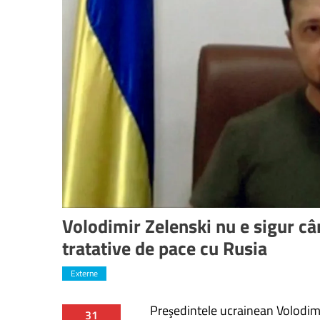
Volodimir Zelenski nu e sigur câ
tratative de pace cu Rusia
Externe
Preşedintele ucrainean Volodim
31