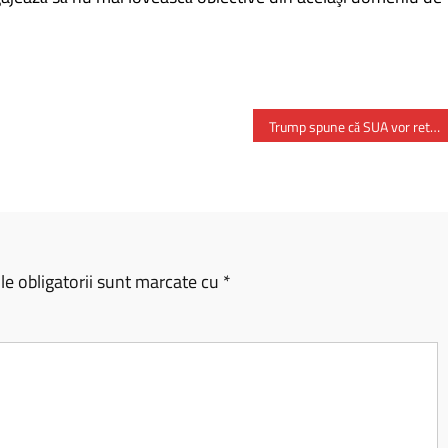
Trump spune că SUA vor retrage certificarea avioanelor Bombardier canadiene
e obligatorii sunt marcate cu
*