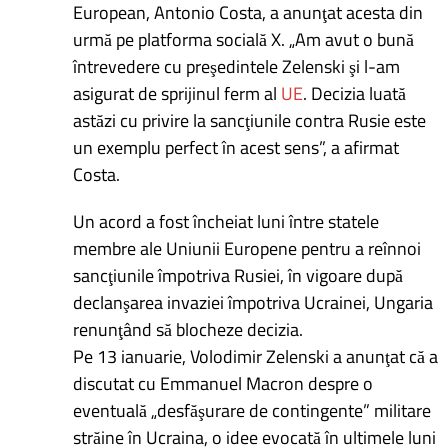
European, Antonio Costa, a anunţat acesta din
urmă pe platforma socială X. „Am avut o bună
întrevedere cu preşedintele Zelenski şi l-am
asigurat de sprijinul ferm al
UE
. Decizia luată
astăzi cu privire la sancţiunile contra Rusie este
un exemplu perfect în acest sens”, a afirmat
Costa.
Un acord a fost încheiat luni între statele
membre ale Uniunii Europene pentru a reînnoi
sancţiunile împotriva Rusiei, în vigoare după
declanşarea invaziei împotriva Ucrainei, Ungaria
renunţând să blocheze decizia.
Pe 13 ianuarie, Volodimir Zelenski a anunţat că a
discutat cu Emmanuel Macron despre o
eventuală „desfăşurare de contingente” militare
străine în Ucraina, o idee evocată în ultimele luni