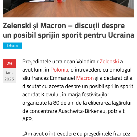
Zelenski și Macron – discuții despre
un posibil sprijin sporit pentru Ucraina
Externe
Preşedintele ucrainean Volodimir
Zelenski
a
Navigare
29
avut luni, în
Polonia
, o întrevedere cu omologul
ian.
în
său francez Emmanuel
Macron
şi a declarat că a
2025
discutat cu acesta despre un posibil sprijin sporit
articole
acordat Kievului, în marja festivităţilor
organizate la 80 de ani de la eliberarea lagărului
de concentrare Auschwitz-Birkenau, potrivit
AFP.
„Am avut o întrevedere cu preşedintele francez