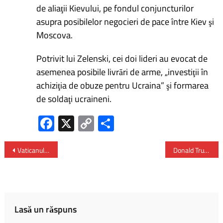
de aliaţii Kievului, pe fondul conjuncturilor
asupra posibilelor negocieri de pace între Kiev şi
Moscova.
Potrivit lui Zelenski, cei doi lideri au evocat de
asemenea posibile livrări de arme, „investiţii în
achiziţia de obuze pentru Ucraina” şi formarea
de soldaţi ucraineni.
Fa
X
C
P
ce
o
ar
b
py
ta
Vaticanul afirmă că inteligența artificială conține “o umbră a răului” și cere o supraveghere atentă a acestei tehnologii
Donald Trump a semnat ordine care interzic militarilor transsexuali să lucreze în armată
o
Li
je
ok
nk
az
ă
Lasă un răspuns