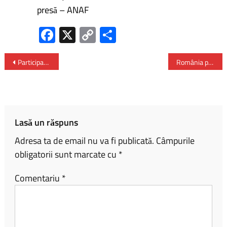
presă – ANAF
Fa
X
C
P
ce
o
ar
b
py
ta
Participarea premierului Marcel Ciolacu la evenimentul „ROMÂNIA-NATO, 20 de ani”
România prezentă instituţional în toate statele ce alcătuiesc Commonwealth-ul Australiei
o
Li
je
ok
nk
az
ă
Lasă un răspuns
Adresa ta de email nu va fi publicată.
Câmpurile
obligatorii sunt marcate cu
*
Comentariu
*