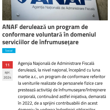
ANAF derulează un program de
conformare voluntară în domeniul
serviciilor de înfrumuseţare
Social
Agenţia Naţională de Administrare Fiscală
Navigare
11
derulează, la nivel naţional, începând cu luna
apr.
în
martie a.c., un program de conformare referitor
2024
la veniturile realizate de persoanele fizice care
articole
prestează activităţi de înfrumuseţare/întreţinere
corporală, continuând astfel iniţiativa, demarată
în 2022, de a sprijini contribuabilii din acest
domeniu în vederea îndeplinirii obligaţiilor