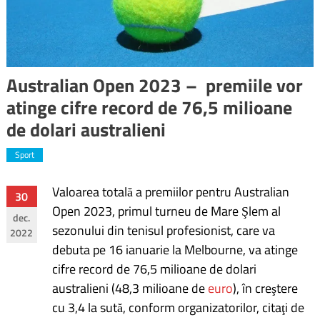
Australian Open 2023 – premiile vor
atinge cifre record de 76,5 milioane
de dolari australieni
Sport
Valoarea totală a premiilor pentru Australian
Navigare
30
Open 2023, primul turneu de Mare Şlem al
dec.
în
sezonului din tenisul profesionist, care va
2022
debuta pe 16 ianuarie la Melbourne, va atinge
articole
cifre record de 76,5 milioane de dolari
australieni (48,3 milioane de
euro
), în creştere
cu 3,4 la sută, conform organizatorilor, citaţi de