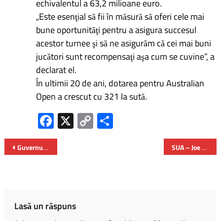
echivalentul a 63,2 milioane euro.
„Este esenţial să fii în măsură să oferi cele mai
bune oportunităţi pentru a asigura succesul
acestor turnee şi să ne asigurăm că cei mai buni
jucători sunt recompensaţi aşa cum se cuvine”, a
declarat el.
În ultimii 20 de ani, dotarea pentru Australian
Open a crescut cu 321 la sută.
Fa
X
C
P
ce
o
ar
b
py
ta
Guvernul a aprobat Politica Urbană a României
SUA – Joe Biden a promulgat legea bugetului federal în valoare de 1,7 trilioane de dolari
o
Li
je
ok
nk
az
ă
Lasă un răspuns