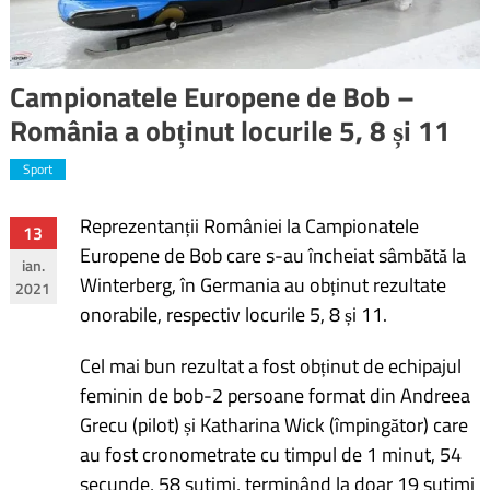
Campionatele Europene de Bob –
România a obținut locurile 5, 8 și 11
Sport
Reprezentanții României la Campionatele
Navigare
13
Europene de Bob care s-au încheiat sâmbătă la
ian.
în
Winterberg, în Germania au obținut rezultate
2021
onorabile, respectiv locurile 5, 8 și 11.
articole
Cel mai bun rezultat a fost obținut de echipajul
feminin de bob-2 persoane format din Andreea
Grecu (pilot) și Katharina Wick (împingător) care
au fost cronometrate cu timpul de 1 minut, 54
secunde, 58 sutimi, terminând la doar 19 sutimi