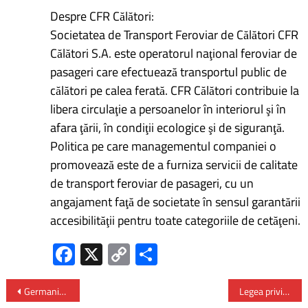
Despre CFR Călători:
Societatea de Transport Feroviar de Călători CFR
Călători S.A. este operatorul naţional feroviar de
pasageri care efectuează transportul public de
călători pe calea ferată. CFR Călători contribuie la
libera circulaţie a persoanelor în interiorul şi în
afara ţării, în condiţii ecologice şi de siguranţă.
Politica pe care managementul companiei o
promovează este de a furniza servicii de calitate
de transport feroviar de pasageri, cu un
angajament faţă de societate în sensul garantării
accesibilităţii pentru toate categoriile de cetăţeni.
Fa
X
C
P
ce
o
ar
b
py
ta
Germania trimite o echipă medicală de evaluare în România
Legea privind plafonarea preţurilor la energie şi gaze a fost promulgată de președintle Iohannis