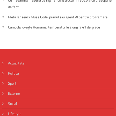
Ce înseamnă meseria de inginer constructor în 2026 și ce presupune
de fapt
Meta lansează Muse Code, primul său agent AI pentru programare
Canicula lovește România: temperaturile ajung la 41 de grade
Actualitate
Politica
Sport
Externe
Social
Lifestyle