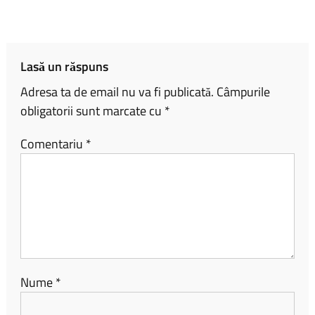
o
Li
je
ok
nk
az
ă
Lasă un răspuns
Adresa ta de email nu va fi publicată.
Câmpurile
obligatorii sunt marcate cu
*
Comentariu
*
Nume
*