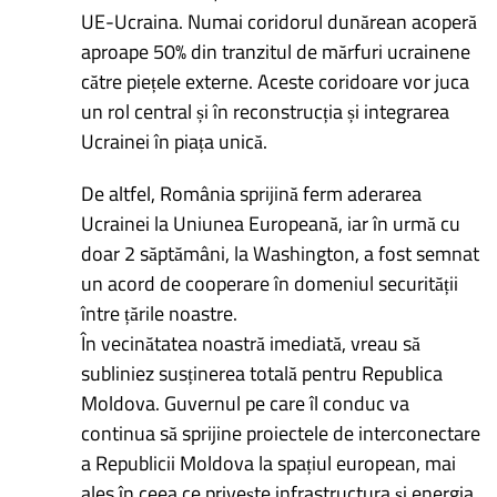
UE-Ucraina. Numai coridorul dunărean acoperă
aproape 50% din tranzitul de mărfuri ucrainene
către piețele externe. Aceste coridoare vor juca
un rol central și în reconstrucția și integrarea
Ucrainei în piața unică.
De altfel, România sprijină ferm aderarea
Ucrainei la Uniunea Europeană, iar în urmă cu
doar 2 săptămâni, la Washington, a fost semnat
un acord de cooperare în domeniul securității
între țările noastre.
În vecinătatea noastră imediată, vreau să
subliniez susținerea totală pentru Republica
Moldova. Guvernul pe care îl conduc va
continua să sprijine proiectele de interconectare
a Republicii Moldova la spațiul european, mai
ales în ceea ce privește infrastructura și energia.