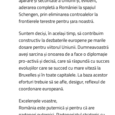
apărare și securitate a Uniunii și, evident,
aderarea completă a României la spațiul
Schengen, prin eliminarea controalelor la
frontierele terestre pentru țara noastră.
Suntem deciși, în același timp, să contribuim
constructiv la dezbaterile europene pe marile
dosare pentru viitorul Uniunii. Dumneavoastră
aveți sarcina și onoarea de a face o diplomație
pro-activă și decisă, care să răspundă cu succes
evoluțiilor care se succed cu mare viteză la
Bruxelles și în toate capitalele. La baza acestor
eforturi trebuie să se afle, desigur, reflexul de
coordonare europeană.
Excelențele voastre,
România este puternică și pentru că are
parteneri puternici. Parteneriatul strategic cu