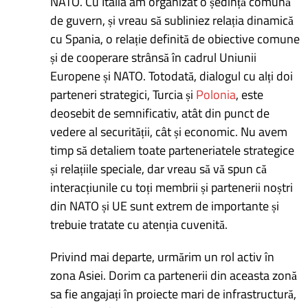
NATO. Cu Italia am organizat o ședință comună
de guvern, și vreau să subliniez relația dinamică
cu Spania, o relație definită de obiective comune
și de cooperare strânsă în cadrul Uniunii
Europene și NATO. Totodată, dialogul cu alți doi
parteneri strategici, Turcia și
Polonia
, este
deosebit de semnificativ, atât din punct de
vedere al securității, cât și economic. Nu avem
timp să detaliem toate parteneriatele strategice
și relațiile speciale, dar vreau să vă spun că
interacțiunile cu toți membrii și partenerii noștri
din NATO și UE sunt extrem de importante și
trebuie tratate cu atenția cuvenită.
Privind mai departe, urmărim un rol activ în
zona Asiei. Dorim ca partenerii din aceasta zonă
sa fie angajați în proiecte mari de infrastructură,