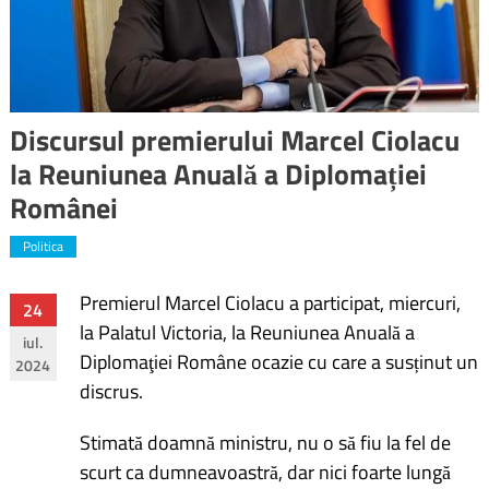
Discursul premierului Marcel Ciolacu
la Reuniunea Anuală a Diplomației
Românei
Politica
Premierul Marcel Ciolacu a participat, miercuri,
Navigare
24
la Palatul Victoria, la Reuniunea Anuală a
iul.
în
Diplomaţiei Române ocazie cu care a susținut un
2024
discrus.
articole
Stimată doamnă ministru, nu o să fiu la fel de
scurt ca dumneavoastră, dar nici foarte lungă