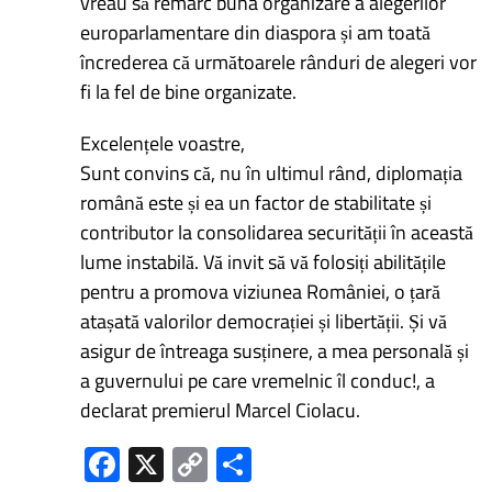
vreau să remarc buna organizare a alegerilor
europarlamentare din diaspora și am toată
încrederea că următoarele rânduri de alegeri vor
fi la fel de bine organizate.
Excelențele voastre,
Sunt convins că, nu în ultimul rând, diplomația
română este și ea un factor de stabilitate și
contributor la consolidarea securității în această
lume instabilă. Vă invit să vă folosiți abilitățile
pentru a promova viziunea României, o țară
atașată valorilor democrației și libertății. Și vă
asigur de întreaga susținere, a mea personală și
a guvernului pe care vremelnic îl conduc!, a
declarat premierul Marcel Ciolacu.
Fa
X
C
P