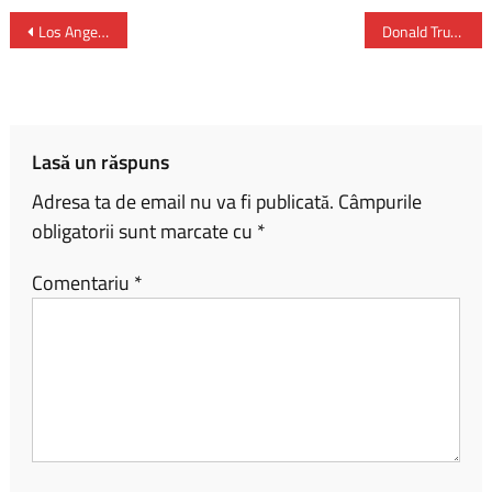
ce
o
ar
b
py
ta
Los Angeles va găzdui Jocurile Olimpice de vară din 2028
Donald Trump a anunţat că se va întâlni cu premierul Benjamin Netanyahu în Florida
o
Li
je
ok
nk
az
ă
Lasă un răspuns
Adresa ta de email nu va fi publicată.
Câmpurile
obligatorii sunt marcate cu
*
Comentariu
*