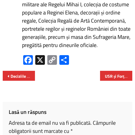
militare ale Regelui Mihai I, colecția de costume
populare a Reginei Elena, decorații și ordine
regale, Colecția Regală de Artă Contemporană,
portretele regilor și reginelor României din toate
generațiile, precum și masa din Sufrageria Mare,
pregătită pentru dineurile oficiale.
Fa
X
C
P
ce
o
ar
b
py
ta
Deciziile adoptate de Consiliul Autorităţii de Supraveghere Financiară
USR şi Forţa Dreptei – moţiune simplă împotriva ministrului Educaţiei
o
Li
je
ok
nk
az
ă
Lasă un răspuns
Adresa ta de email nu va fi publicată.
Câmpurile
obligatorii sunt marcate cu
*