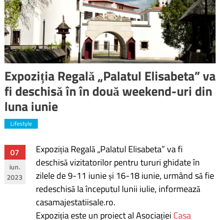
Expoziția Regală „Palatul Elisabeta” va
fi deschisă în în două weekend-uri din
luna iunie
Lifestyle
Expoziția Regală „Palatul Elisabeta” va fi
Navigare
07
deschisă vizitatorilor pentru tururi ghidate în
iun.
în
zilele de 9-11 iunie și 16-18 iunie, urmând să fie
2023
redeschisă la începutul lunii iulie, informează
articole
casamajestatiisale.ro.
Expoziția este un proiect al Asociației
Casa