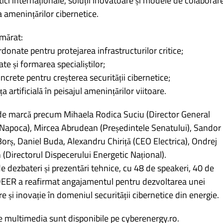
tici internaționale, soluții inovatoare și modele de colaborar
 amenințărilor cibernetice.
mărat:
donate pentru protejarea infrastructurilor critice;
ate și formarea specialiștilor;
oncrete pentru creșterea securității cibernetice;
 artificială în peisajul amenințărilor viitoare.
 de marcă precum Mihaela Rodica Suciu (Director General
-Napoca), Mircea Abrudean (Președintele Senatului), Sandor
orș, Daniel Buda, Alexandru Chiriță (CEO Electrica), Ondrej
n (Directorul Dispecerului Energetic Național).
e dezbateri și prezentări tehnice, cu 48 de speakeri, 40 de
 DEER a reafirmat angajamentul pentru dezvoltarea unei
 și inovație în domeniul securității cibernetice din energie.
le multimedia sunt disponibile pe cyberenergy.ro.