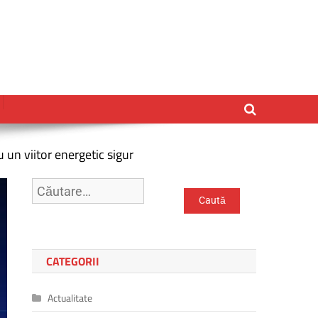
u un viitor energetic sigur
Caută
după:
CATEGORII
Actualitate