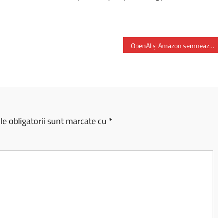
OpenAI și Amazon semnează un parteneriat de 38 miliarde dolari pentru infrastructură AI
e obligatorii sunt marcate cu
*