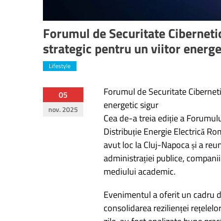
Forumul de Securitate Cibernetică
strategic pentru un viitor energe
Lifestyle
Forumul de Securitate Cibernet
Navigare
05
energetic sigur
nov. 2025
în
Cea de-a treia ediție a Forumulu
Distribuție Energie Electrică Ro
articole
avut loc la Cluj-Napoca și a reun
administrației publice, companiilo
mediului academic.
Evenimentul a oferit un cadru de 
consolidarea rezilienței rețelelo