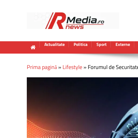
Actualitate
Politica
Sport
Externe
Prima pagină
»
Lifestyle
»
Forumul de Securitate 