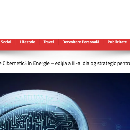
Social
Lifestyle
Travel
Dezvoltare Personală
Publicitate
Cibernetică în Energie – ediția a III-a: dialog strategic pentr