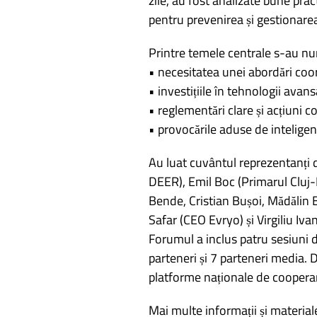
zile, au fost analizate bune prac
pentru prevenirea și gestionarea
Printre temele centrale s-au nu
• necesitatea unei abordări coor
• investițiile în tehnologii avans
• reglementări clare și acțiuni c
• provocările aduse de inteligența
Au luat cuvântul reprezentanți
DEER), Emil Boc (Primarul Cluj
Bende, Cristian Bușoi, Mădălin B
Safar (CEO Evryo) și Virgiliu Iva
Forumul a inclus patru sesiuni d
parteneri și 7 parteneri media.
platforme naționale de cooperare
Mai multe informații și materia