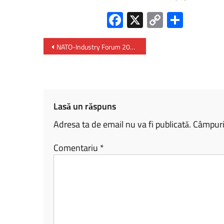
Fa
X
C
P
ce
o
ar
b
py
ta
NATO-Industry Forum 2025 la București
o
Li
je
ok
nk
az
ă
Lasă un răspuns
Adresa ta de email nu va fi publicată.
Câmpuril
Comentariu
*