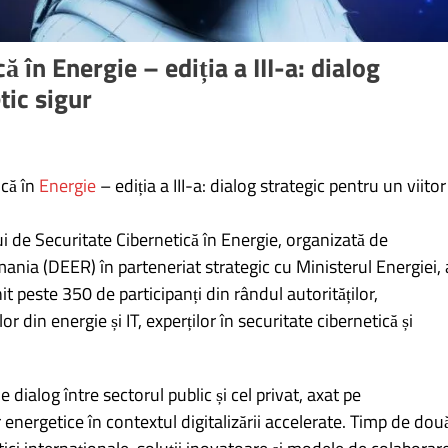
 în Energie – ediția a III-a: dialog
tic sigur
ică în
Energie
– ediția a III-a: dialog strategic pentru un viitor
i de Securitate Cibernetică în Energie, organizată de
mania (DEER) în parteneriat strategic cu Ministerul Energiei, 
it peste 350 de participanți din rândul autorităților,
r din energie și IT, experților în securitate cibernetică și
dialog între sectorul public și cel privat, axat pe
r energetice în contextul digitalizării accelerate. Timp de dou