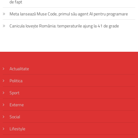
de fapt
Meta lansează Muse Code, primul său agent AI pentru programare
Canicula lovește România: temperaturile ajung la 41 de grade
Actualitate
Politica
Sport
Externe
Social
Lifestyle