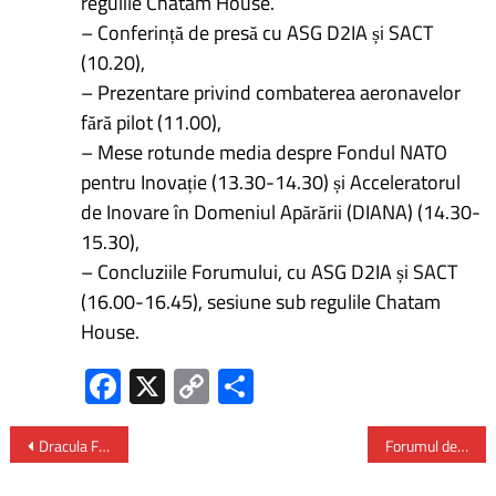
regulile Chatam House.
– Conferință de presă cu ASG D2IA și SACT
(10.20),
– Prezentare privind combaterea aeronavelor
fără pilot (11.00),
– Mese rotunde media despre Fondul NATO
pentru Inovație (13.30-14.30) și Acceleratorul
de Inovare în Domeniul Apărării (DIANA) (14.30-
15.30),
– Concluziile Forumului, cu ASG D2IA și SACT
(16.00-16.45), sesiune sub regulile Chatam
House.
Fa
X
C
P
ce
o
ar
b
py
ta
Dracula Film Festival 2025 – Marele premiu, Dracula Trophy, a plecat în Kazahstan
Forumul de Securitate Cibernetică în Energie – ediția a III-a: dialog strategic pentru un viitor energetic sigur
o
Li
je