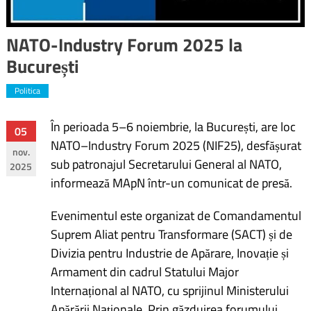
NATO-Industry Forum 2025 la
București
Politica
În perioada 5–6 noiembrie, la București, are loc
Navigare
05
NATO–Industry Forum 2025 (NIF25), desfășurat
nov.
în
sub patronajul Secretarului General al NATO,
2025
informează MApN într-un comunicat de presă.
articole
Evenimentul este organizat de Comandamentul
Suprem Aliat pentru Transformare (SACT) și de
Divizia pentru Industrie de Apărare, Inovație și
Armament din cadrul Statului Major
Internațional al NATO, cu sprijinul Ministerului
Apărării Naționale. Prin găzduirea forumului,