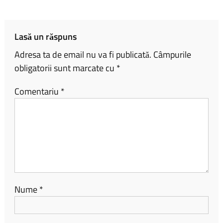
ok
nk
az
ă
Lasă un răspuns
Adresa ta de email nu va fi publicată.
Câmpurile
obligatorii sunt marcate cu
*
Comentariu
*
Nume
*