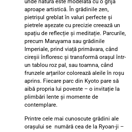
unde natura este modelată cu o grijă
aproape artistică. În grădinile zen,
pietrișul greblat în valuri perfecte și
pietrele așezate cu precizie creează un
spațiu de reflecție și meditație. Parcurile,
precum Maruyama sau grădinile
Imperiale, prind viață primăvara, când
cireșii înfloresc și transformă orașul într-
un tablou roz pal, sau toamna, când
frunzele arțarilor colorează aleile în roșu
aprins. Fiecare parc din Kyoto pare să
aibă propria lui poveste – o invitație la
plimbări lente și momente de
contemplare.
Printre cele mai cunoscute grădini ale
orașului se numără cea de la Ryoan-ji –