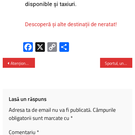
disponible și taxiuri.
Descoperă și alte destinații de neratat!
Fa
X
C
P
ce
o
ar
b
py
ta
Atenționare de călătorie în Italia
Sportul, un aspect esențial al vieții noastre
o
Li
je
ok
nk
az
ă
Lasă un răspuns
Adresa ta de email nu va fi publicată.
Câmpurile
obligatorii sunt marcate cu
*
Comentariu
*