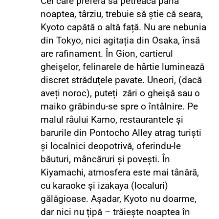
Cei care preferă să petreacă până
noaptea, târziu, trebuie să știe că seara,
Kyoto capătă o altă față. Nu are nebunia
din Tokyo, nici agitația din Osaka, însă
are rafinament. În Gion, cartierul
gheişelor, felinarele de hârtie luminează
discret străduțele pavate. Uneori, (dacă
aveți noroc), puteți zări o gheişă sau o
maiko grăbindu-se spre o întâlnire. Pe
malul râului Kamo, restaurantele și
barurile din Pontocho Alley atrag turiști
și localnici deopotrivă, oferindu-le
băuturi, mâncăruri și povești. În
Kiyamachi, atmosfera este mai tânără,
cu karaoke și izakaya (localuri)
gălăgioase. Așadar, Kyoto nu doarme,
dar nici nu țipă – trăiește noaptea în