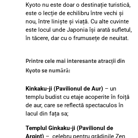
Kyoto nu este doar o destinație turistică,
este o lecție de echilibru între vechi și
nou, între liniște și viață. Cu alte cuvinte
este locul unde Japonia își arată sufletul,
în tăcere, dar cu o frumusețe de neuitat.
Printre cele mai interesante atra
cții din
Kyoto
se numără:
Kinkaku-ji (Pavilionul de Aur)
– un
templu budist cu etaje acoperite în foiță
de aur, care se reflectă spectaculos în
lacul din fața sa;
Templul Ginkaku-ji (Pavilionul de
Argint)
– celebru pentru grădinile Zen