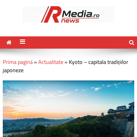
Prima pagină
»
Actualitate
»
Kyoto – capitala tradițiilor
japoneze