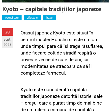
Kyoto – capitala tradițiilor japoneze
Actualitate
Lifestyle
Travel
28
Ora
șul japonez
Kyoto este situat în
sept.
centrul insulei Honshu și este un loc
2025
unde timpul pare că își trage răsuflarea,
unde fiecare colț de stradă respiră o
poveste veche de sute de ani, iar
modernitatea se strecoară ca să îi
completeze farmecul.
Kyoto este considerată capitala
tradițiilor japoneze datorită istoriei sale
– orașul care a purtat timp de mai bine
de un mileniu coroana de capitală a