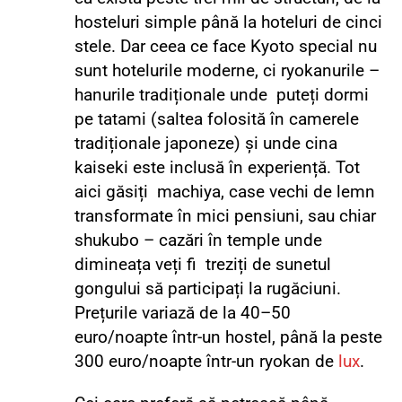
hosteluri simple până la hoteluri de cinci
stele. Dar ceea ce face Kyoto special nu
sunt hotelurile moderne, ci ryokanurile –
hanurile tradiționale unde puteți dormi
pe tatami (saltea folosită în camerele
tradiționale japoneze) și unde cina
kaiseki este inclusă în experiență. Tot
aici găsiți machiya, case vechi de lemn
transformate în mici pensiuni, sau chiar
shukubo – cazări în temple unde
dimineața veți fi treziți de sunetul
gongului s
ă
participați la rugăciuni.
Prețurile variază de la 40–50
euro/noapte într-un hostel, până la peste
300 euro/noapte într-un ryokan de
lux
.