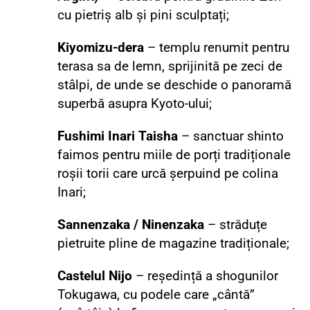
cu pietriș alb și pini sculptați;
Kiyomizu-dera
– templu renumit pentru
terasa sa de lemn, sprijinită pe zeci de
stâlpi, de unde se deschide o panoramă
superbă asupra Kyoto-ului;
Fushimi Inari Taisha
– sanctuar shinto
faimos pentru miile de porți tradiționale
roșii torii care urcă șerpuind pe colina
Inari;
Sannenzaka / Ninenzaka
– străduțe
pietruite pline de magazine tradiționale;
Castelul Nijo
– reședință a shogunilor
Tokugawa, cu podele care „cântă”