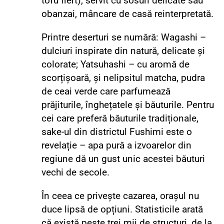
tofu fiert), servit cu sosuri delicate sau
obanzai, mâncare de casă reinterpretată.
Printre deserturi se numără: Wagashi –
dulciuri inspirate din natură, delicate și
colorate; Yatsuhashi – cu aromă de
scorțișoară, și nelipsitul matcha, pudra
de ceai verde care parfumează
prăjiturile, înghețatele și băuturile. Pentru
cei care preferă băuturile tradiționale,
sake-ul din districtul Fushimi este o
revelație – apa pură a izvoarelor din
regiune dă un gust unic acestei băuturi
vechi de secole.
În ceea ce privește cazarea, orașul nu
duce lipsă de opțiuni. Statisticile arată
că există peste trei mii de structuri, de la