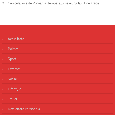
Canicula lovește România: temperaturile ajung la 41 de grade
Actualitate
Politica
Sport
Externe
Social
Lifestyle
Travel
Dezvoltare Personală