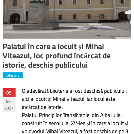
Palatul în care a locuit și Mihai
Viteazul, loc profund încărcat de
istorie, deschis publicului
Lifestyle
O adevărată bijuterie a fost deschisă publicului:
Navigare
05
aici a locuit și Mihai Viteazul, iar locul este
feb.
în
încărcat de istorie.
2024
Palatul Principilor Transilvaniei din Alba Iulia,
articole
construit în secolul al XV-lea şi în care a locuit şi
voievodul Mihai Viteazul, a fost deschis de pe 3