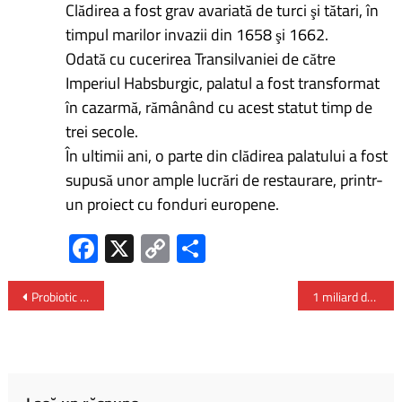
Clădirea a fost grav avariată de turci şi tătari, în
timpul marilor invazii din 1658 şi 1662.
Odată cu cucerirea Transilvaniei de către
Imperiul Habsburgic, palatul a fost transformat
în cazarmă, rămânând cu acest statut timp de
trei secole.
În ultimii ani, o parte din clădirea palatului a fost
supusă unor ample lucrări de restaurare, printr-
un proiect cu fonduri europene.
Fa
X
C
P
ce
o
ar
b
py
ta
Probiotic vs. prebiotic: care sunt diferentele si cum ajută
1 miliard de lei alocat spațiilor verzi din Sectorul 5
o
Li
je
ok
nk
az
ă