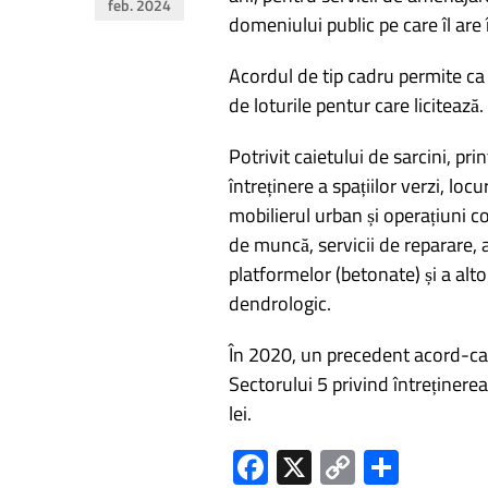
feb. 2024
în
domeniului public pe care îl are
articole
Acordul de tip cadru permite ca 
de loturile pentur care licitează.
Potrivit caietului de sarcini, pri
întreținere a spațiilor verzi, loc
mobilierul urban și operațiuni co
de muncă, servicii de reparare, 
platformelor (betonate) și a alt
dendrologic.
În 2020, un precedent acord-cad
Sectorului 5 privind întreținere
lei.
Fa
X
C
P