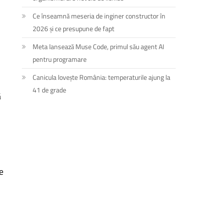
Ce înseamnă meseria de inginer constructor în
2026 și ce presupune de fapt
Meta lansează Muse Code, primul său agent AI
pentru programare
Canicula lovește România: temperaturile ajung la
41 de grade
ă
e