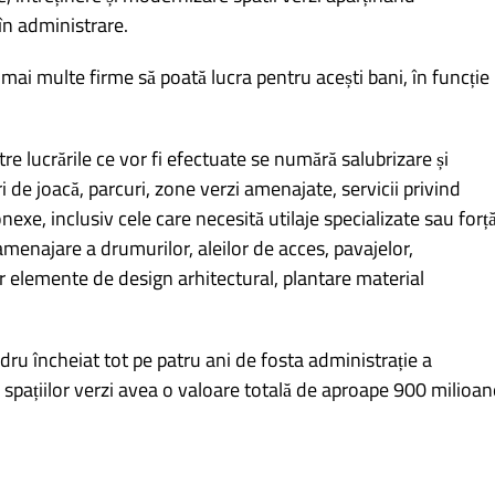
 în administrare.
mai multe firme să poată lucra pentru acești bani, în funcție
ntre lucrările ce vor fi efectuate se numără salubrizare și
uri de joacă, parcuri, zone verzi amenajate, servicii privind
nexe, inclusiv cele care necesită utilaje specializate sau forț
amenajare a drumurilor, aleilor de acces, pavajelor,
or elemente de design arhitectural, plantare material
ru încheiat tot pe patru ani de fosta administrație a
a spațiilor verzi avea o valoare totală de aproape 900 milioan