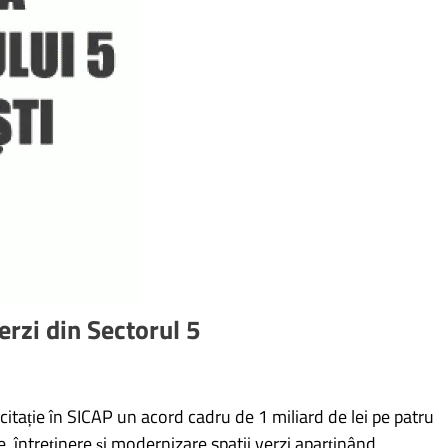
verzi din Sectorul 5
icitație în SICAP un acord cadru de 1 miliard de lei pe patru
e, întreținere și modernizare spatii verzi aparținând