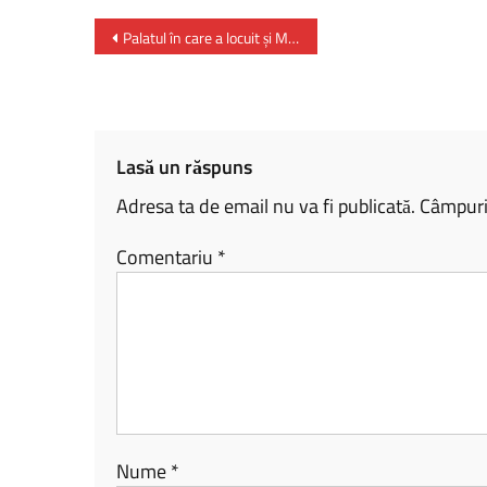
ce
o
ar
b
py
ta
Palatul în care a locuit și Mihai Viteazul, loc profund încărcat de istorie, deschis publicului
o
Li
je
ok
nk
az
ă
Lasă un răspuns
Adresa ta de email nu va fi publicată.
Câmpuril
Comentariu
*
Nume
*