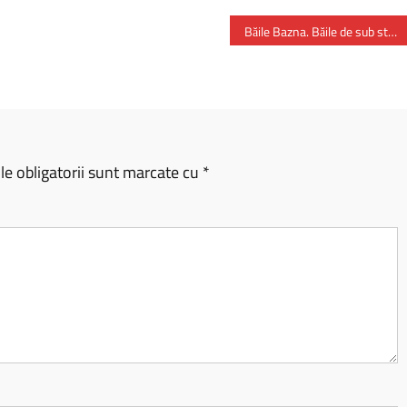
Băile Bazna. Băile de sub stâncă
e obligatorii sunt marcate cu
*