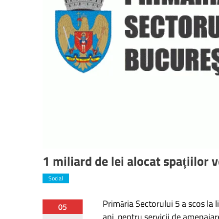
1 miliard de lei alocat spațiilor 
Social
Primăria Sectorului 5 a scos la l
Navigare
05
ani, pentru servicii de amenajar