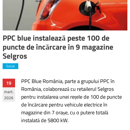
PPC blue instalează peste 100 de
puncte de încărcare în 9 magazine
Selgros
Social
PPC Blue România, parte a grupului PPC în
Navigare
19
România, colaborează cu retailerul Selgros
mart.
în
pentru instalarea unei rețele de 100 de puncte
2026
de încărcare pentru vehicule electrice în
articole
magazine din 7 orașe, cu o putere totală
instalată de 5800 kW.