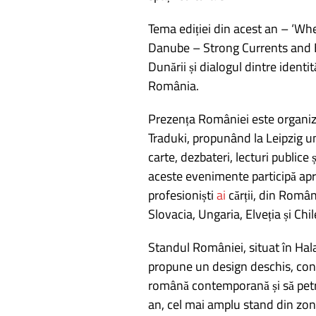
Tema ediției din acest an – ‘Wh
Danube – Strong Currents and B
Dunării și dialogul dintre identită
România.
Prezența României este organizat
Traduki, propunând la Leipzig 
carte, dezbateri, lecturi publice 
aceste evenimente participă aprox
profesioniști
ai
cărții, din Româ
Slovacia, Ungaria, Elveția și Chil
Standul României, situat în Hal
propune un design deschis, conce
română contemporană și să petrea
an, cel mai amplu stand din zona