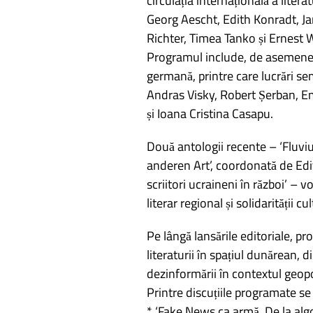
circulația internațională a liter
Georg Aescht, Edith Konradt, Ja
Richter, Timea Tanko și Ernest 
Programul include, de asemenea
germană, printre care lucrări s
Andras Visky, Robert Șerban, E
și Ioana Cristina Casapu.
Două antologii recente – ‘Fluvi
anderen Art’, coordonată de Edit
scriitori ucraineni în război’ – v
literar regional și solidarității cu
Pe lângă lansările editoriale, p
literaturii în spațiul dunărean,
dezinformării în contextul geop
Printre discuțiile programate s
* ‘Fake News ca armă. De la algor