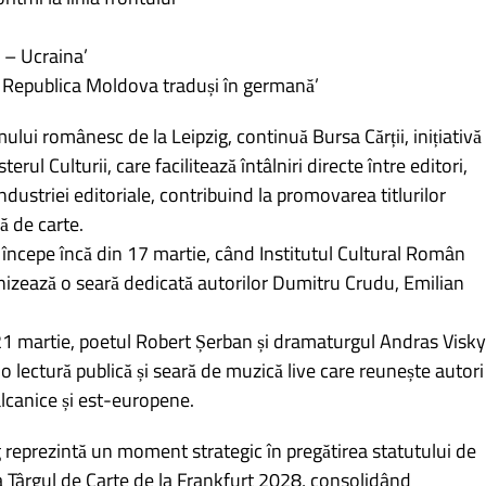
 – Ucraina’
n Republica Moldova traduși în germană’
ului românesc de la Leipzig, continuă Bursa Cărții, inițiativă
rul Culturii, care facilitează întâlniri directe între editori,
i industriei editoriale, contribuind la promovarea titlurilor
ă de carte.
începe încă din 17 martie, când Institutul Cultural Român
anizează o seară dedicată autorilor Dumitru Crudu, Emilian
21 martie, poetul Robert Șerban și dramaturgul Andras Visky
lectură publică și seară de muzică live care reunește autori
alcanice și est-europene.
 reprezintă un moment strategic în pregătirea statutului de
a Târgul de Carte de la Frankfurt 2028, consolidând