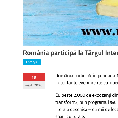
România participă la Târgul Inte
Lifestyle
România participă, în perioada 1
Navigare
19
importante evenimente europene d
mart. 2026
în
Cu peste 2.000 de expozanți din z
articole
transformă, prin programul său e
literară deschisă – cu mii de lectu
spații culturale.