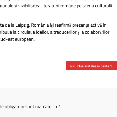
ționale și vizibilitatea literaturii române pe scena culturală
rte de la Leipzig, România își reafirmă prezența activă în
buția la circulația ideilor, a traducerilor și a colaborărilor
 sud-est european.
PPC blue instalează peste 100 de puncte de încărcare în 9 magazine Selgros
e obligatorii sunt marcate cu
*