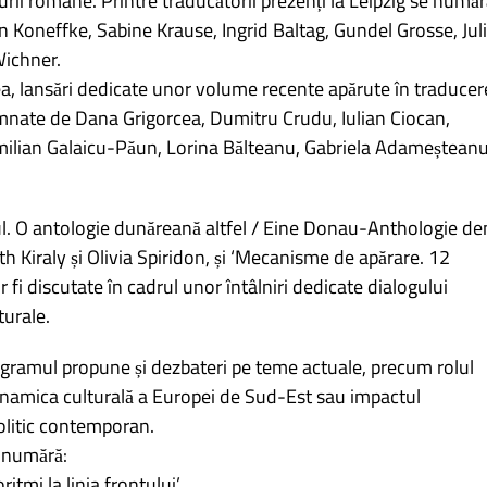
aturii române. Printre traducătorii prezenți la Leipzig se număr
n Koneffke, Sabine Krause, Ingrid Baltag, Gundel Grosse, Jul
Wichner.
, lansări dedicate unor volume recente apărute în traducer
emnate de Dana Grigorcea, Dumitru Crudu, Iulian Ciocan,
milian Galaicu-Păun, Lorina Bălteanu, Gabriela Adameștean
ul. O antologie dunăreană altfel / Eine Donau-Anthologie de
h Kiraly și Olivia Spiridon, și ‘Mecanisme de apărare. 12
or fi discutate în cadrul unor întâlniri dedicate dialogului
lturale.
rogramul propune și dezbateri pe teme actuale, precum rolul
 dinamica culturală a Europei de Sud-Est sau impactul
olitic contemporan.
e numără:
itmi la linia frontului’