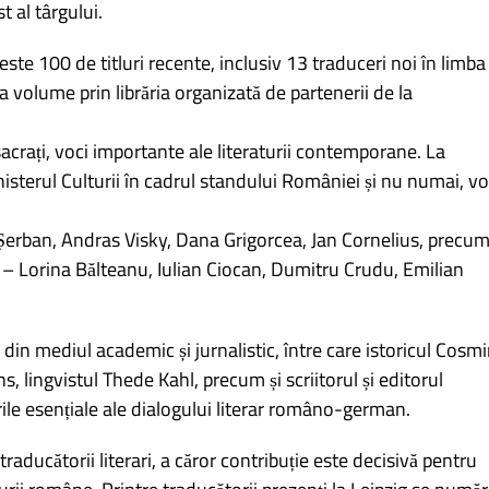
t al târgului.
este 100 de titluri recente, inclusiv 13 traduceri noi în limba
a volume prin librăria organizată de partenerii de la
crați, voci importante ale literaturii contemporane. La
sterul Culturii în cadrul standului României și nu numai, vo
erban, Andras Visky, Dana Grigorcea, Jan Cornelius, precu
 – Lorina Bălteanu, Iulian Ciocan, Dumitru Crudu, Emilian
 din mediul academic și jurnalistic, între care istoricul Cosm
, lingvistul Thede Kahl, precum și scriitorul și editorul
ile esențiale ale dialogului literar româno-german.
traducătorii literari, a căror contribuție este decisivă pentru