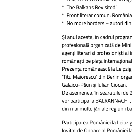
* ‘The Balkans Revisited’
* ‘Front literar comun: România
* ‘No more borders – autori di
Și anul acesta, în cadrul program
profesională organizată de Ministe
agenți literari și profesioniști a
românești pe piața internațional
Prezența românească la Leipzig 
‘Titu Maiorescu’ din Berlin org
Galaicu-Păun și Iulian Ciocan.
De asemenea, în seara zilei de 
vor participa la BALKANNACHT, o 
din mai multe țări ale regiunii b
Participarea României la Leipzig
Invitat de Onoare al României l