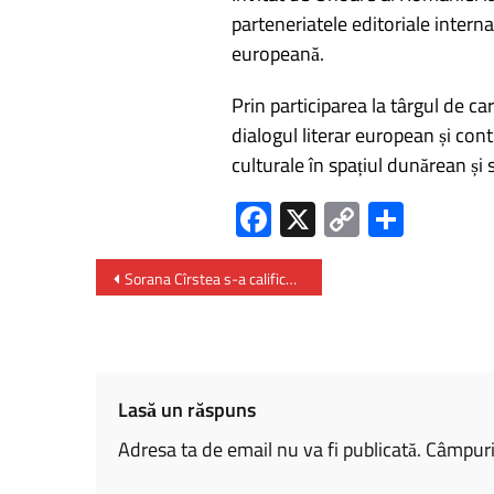
parteneriatele editoriale interna
europeană.
Prin participarea la târgul de ca
dialogul literar european și contri
culturale în spațiul dunărean și
Fa
X
C
P
ce
o
ar
b
py
ta
Sorana Cîrstea s-a calificat în turul al doilea la Miami Open
o
Li
je
ok
nk
az
ă
Lasă un răspuns
Adresa ta de email nu va fi publicată.
Câmpuril