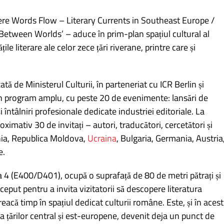
ere Words Flow – Literary Currents in Southeast Europe /
etween Worlds’ – aduce în prim-plan spațiul cultural al
țile literare ale celor zece țări riverane, printre care și
ă de Ministerul Culturii, în parteneriat cu ICR Berlin și
un program amplu, cu peste 20 de evenimente: lansări de
și întâlniri profesionale dedicate industriei editoriale. La
imativ 30 de invitați – autori, traducători, cercetători și
nia, Republica Moldova,
Ucraina
, Bulgaria, Germania, Austria
e.
a 4 (E400/D401), ocupă o suprafață de 80 de metri pătrați și
put pentru a invita vizitatorii să descopere literatura
că timp în spațiul dedicat culturii române. Este, și în acest
 țărilor central și est-europene, devenit deja un punct de