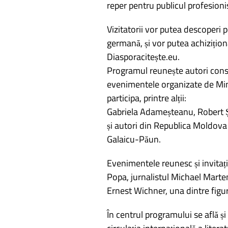
reper pentru publicul profesionis
Vizitatorii vor putea descoperi p
germană, și vor putea achizițion
Diasporacitește.eu.
Programul reunește autori consa
evenimentele organizate de Mini
participa, printre alții:
Gabriela Adameșteanu, Robert Ș
și autori din Republica Moldova
Galaicu-Păun.
Evenimentele reunesc și invitați
Popa, jurnalistul Michael Martens
Ernest Wichner, una dintre figur
În centrul programului se află și 