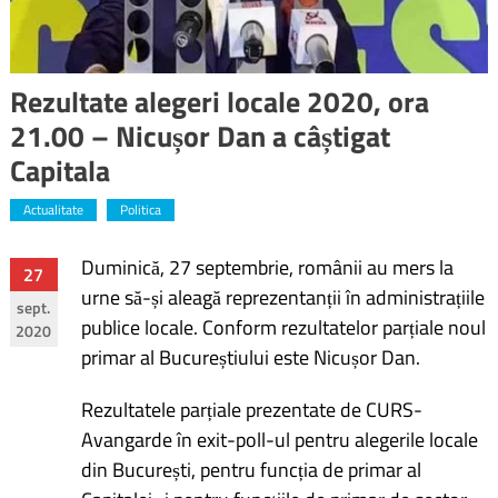
Rezultate alegeri locale 2020, ora
21.00 – Nicușor Dan a câștigat
Capitala
Actualitate
Politica
Duminică, 27 septembrie, românii au mers la
Navigare
27
urne să-și aleagă reprezentanții în administrațiile
sept.
în
publice locale. Conform rezultatelor parțiale noul
2020
primar al Bucureștiului este Nicușor Dan.
articole
Rezultatele parțiale prezentate de CURS-
Avangarde în exit-poll-ul pentru alegerile locale
din București, pentru funcția de primar al