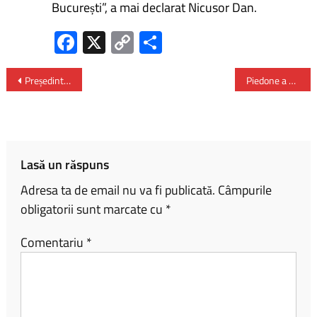
București”, a mai declarat Nicusor Dan.
Fa
X
C
P
ce
o
ar
b
py
ta
Președintele Iohannis: „Dragi români, mergeți la vot în număr cât mai mare”
Piedone a câştigat Primăria Sectorului 5
o
Li
je
ok
nk
az
ă
Lasă un răspuns
Adresa ta de email nu va fi publicată.
Câmpurile
obligatorii sunt marcate cu
*
Comentariu
*