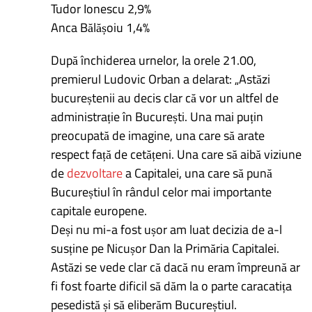
Tudor Ionescu 2,9%
Anca Bălășoiu 1,4%
După închiderea urnelor, la orele 21.00,
premierul Ludovic Orban a delarat: „Astăzi
bucureștenii au decis clar că vor un altfel de
administrație în București. Una mai puțin
preocupată de imagine, una care să arate
respect față de cetățeni. Una care să aibă viziune
de
dezvoltare
a Capitalei, una care să pună
Bucureștiul în rândul celor mai importante
capitale europene.
Deși nu mi-a fost ușor am luat decizia de a-l
susține pe Nicușor Dan la Primăria Capitalei.
Astăzi se vede clar că dacă nu eram împreună ar
fi fost foarte dificil să dăm la o parte caracatița
pesedistă și să eliberăm Bucureștiul.