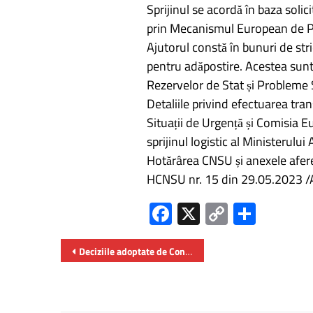
Sprijinul se acordă în baza solic
prin Mecanismul European de Pro
Ajutorul constă în bunuri de str
pentru adăpostire. Acestea sunt 
Rezervelor de Stat și Probleme 
Detaliile privind efectuarea tra
Situații de Urgență și Comisia E
sprijinul logistic al Ministerului 
Hotărârea CNSU și anexele afere
HCNSU nr. 15 din 29.05.2023
Fa
X
C
P
ce
o
ar
b
py
ta
Deciziile adoptate de Consiliul Autorităţii de Supraveghere Financiară
o
Li
je
ok
nk
az