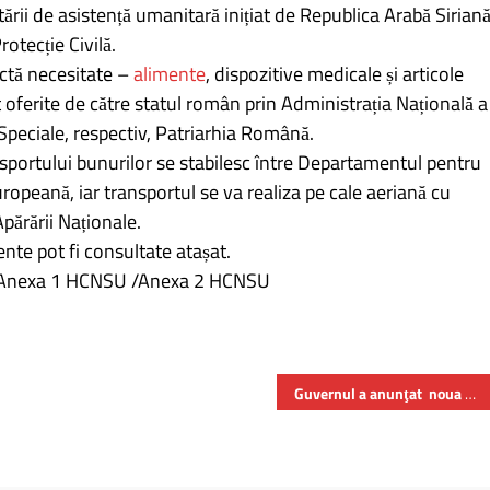
itării de asistență umanitară inițiat de Republica Arabă Siriană
tecție Civilă.
ictă necesitate –
alimente
, dispozitive medicale și articole
oferite de către statul român prin Administrația Națională a
Speciale, respectiv, Patriarhia Română.
nsportului bunurilor se stabilesc între Departamentul pentru
uropeană, iar transportul se va realiza pe cale aeriană cu
Apărării Naționale.
nte pot fi consultate atașat.
 /Anexa 1 HCNSU /Anexa 2 HCNSU
Guvernul a anunţat noua ofertă către sindicatele din educaţie – în urma întâlnirii cu premierul Nicolae Ciucă