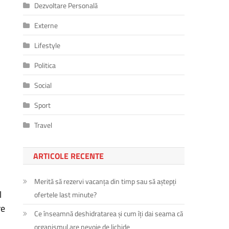
Dezvoltare Personală
Externe
Lifestyle
Politica
Social
Sport
Travel
ARTICOLE RECENTE
Merită să rezervi vacanța din timp sau să aștepți
l
ofertele last minute?
re
Ce înseamnă deshidratarea și cum îți dai seama că
organismul are nevoie de lichide