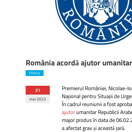
România acordă ajutor umanitar
Politica
Premierul României, Nicolae-Ion
Navigare
31
Național pentru Situații de Urg
mai 2023
în
În cadrul reuniunii a fost aprob
ajutor
umanitar Republicii Arabe 
articole
major produs în data de 06.02.2
a afectat grav și această țară.