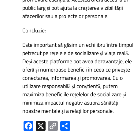
public larg și pot ajuta la creșterea vizibilității
afacerilor sau a proiectelor personale.
Concluzie:
Este important să găsim un echilibru între timpul
petrecut pe rețelele de socializare și viața reală.
Deși aceste platforme pot avea dezavantaje, ele
oferă și numeroase beneficii în ceea ce privește
conectarea, informarea și promovarea. Cu o
utilizare responsabilă și conștientă, putem
maximiza beneficiile rețelelor de socializare și
minimiza impactul negativ asupra sănătății
noastre mentale și a relațiilor personale.
Fa
X
C
P
ce
o
ar