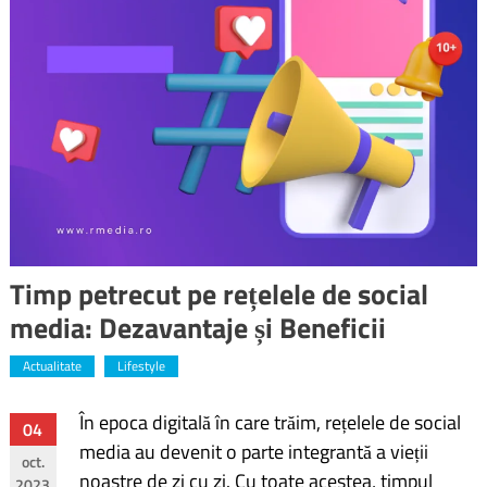
Timp petrecut pe rețelele de social
media: Dezavantaje și Beneficii
Actualitate
Lifestyle
În epoca digitală în care trăim, rețelele de social
Navigare
04
media au devenit o parte integrantă a vieții
oct.
în
noastre de zi cu zi. Cu toate acestea, timpul
2023