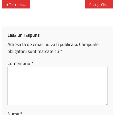
b
py
ta
Trei cercetători au câștigat premiul Nobel pentru fizică 2023 – pentru studiul punctelor cuantice
Reacția CNA faţă de situaţia semnalată de jurnaliştii de la Gazeta Sporturilor şi Libertatea
o
Li
je
ok
nk
az
ă
Lasă un răspuns
Adresa ta de email nu va fi publicată.
Câmpurile
obligatorii sunt marcate cu
*
Comentariu
*
Nume
*