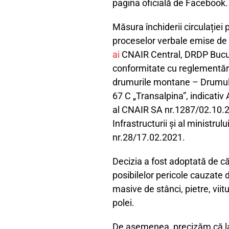
pagina oficială de Facebook.
Măsura închiderii circulației
proceselor verbale emise de 
ai
CNAIR Central, DRDP Bucur
conformitate cu reglementăril
drumurile montane – Drumul
67 C „Transalpina”, indicativ
al CNAIR SA nr.1287/02.10.202
Infrastructurii și al ministru
nr.28/17.02.2021.
Decizia a fost adoptată de că
posibilelor pericole cauzate 
masive de stânci, pietre, vii
polei.
De asemenea, precizăm că la 