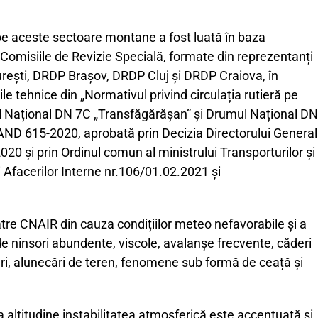
 pe aceste sectoare montane a fost luată în baza
Comisiile de Revizie Specială, formate din reprezentanți
ești, DRDP Brașov, DRDP Cluj și DRDP Craiova, în
e tehnice din „Normativul privind circulația rutieră pe
 Național DN 7C „Transfăgărășan” și Drumul Național DN
 AND 615-2020, aprobată prin Decizia Directorului General
0 și prin Ordinul comun al ministrului Transporturilor și
lui Afacerilor Interne nr.106/01.02.2021 și
tre CNAIR din cauza condițiilor meteo nefavorabile și a
de ninsori abundente, viscole, avalanșe frecvente, căderi
turi, alunecări de teren, fenomene sub formă de ceață și
altitudine instabilitatea atmosferică este accentuată și