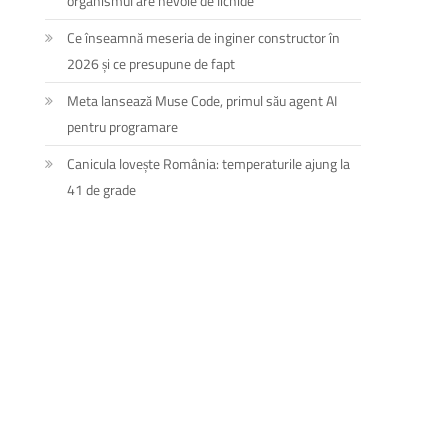
organismul are nevoie de lichide
Ce înseamnă meseria de inginer constructor în
2026 și ce presupune de fapt
Meta lansează Muse Code, primul său agent AI
pentru programare
Canicula lovește România: temperaturile ajung la
41 de grade