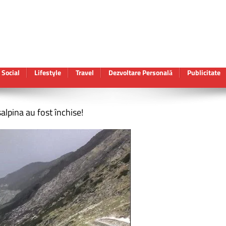
Social
Lifestyle
Travel
Dezvoltare Personală
Publicitate
alpina au fost închise!