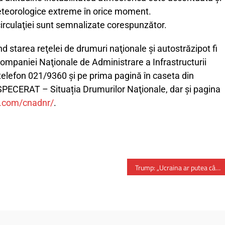
eorologice extreme în orice moment.
irculaţiei sunt semnalizate corespunzător.
d starea reţelei de drumuri naţionale și autostrăzipot fi
Companiei Naţionale de Administrare a Infrastructurii
 telefon 021/9360 și pe prima pagină în caseta din
PECERAT – Situația Drumurilor Naţionale, dar și pagina
.com/cnadnr/
.
Trump: „Ucraina ar putea câștiga, dar nu cred că o va face”