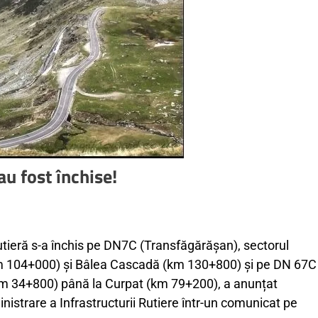
au fost închise!
rutieră s-a închis pe DN7C (Transfăgărășan), sectorul
km 104+000) și Bâlea Cascadă (km 130+800) și pe DN 67C
km 34+800) până la Curpat (km 79+200), a anunțat
strare a Infrastructurii Rutiere într-un comunicat pe