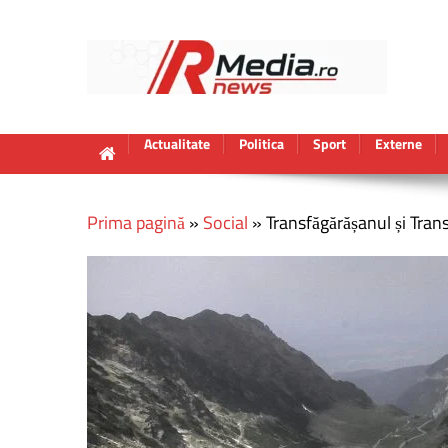
Actualitate
Politica
Sport
Externe
Prima pagină
»
Social
»
Transfăgărășanul și Trans