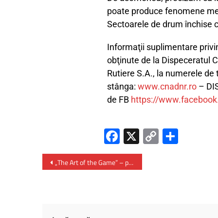
poate produce fenomene met
Sectoarele de drum închise c
Informaţii suplimentare privin
obţinute de la Dispeceratul 
Rutiere S.A., la numerele de
stânga:
www.cnadnr.ro
– DIS
de FB
https://www.facebook
Fa
X
C
P
ce
o
ar
b
py
ta
„The Art of the Game” – primul eveniment cultural din România dedicat jocurilor video
o
Li
je
ok
nk
az
ă