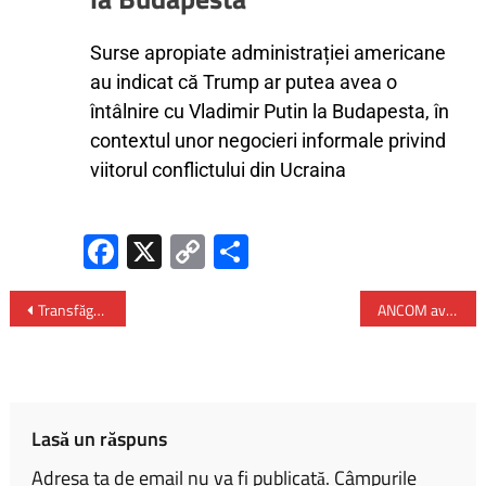
Surse apropiate administrației americane
au indicat că Trump ar putea avea o
întâlnire cu Vladimir Putin la Budapesta, în
contextul unor negocieri informale privind
viitorul conflictului din Ucraina
Fa
X
C
P
ce
o
ar
b
py
ta
Transfăgărășanul și Transalpina au fost închise!
ANCOM avertizează asupra riscului de roaming involuntar în județele de graniță
o
Li
je
ok
nk
az
ă
Lasă un răspuns
Adresa ta de email nu va fi publicată.
Câmpurile