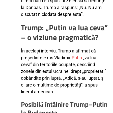
direct dacă i-a spus lui Zelenski să renunțe
la Donbas, Trump a răspuns: „Nu. Nu am
discutat niciodată despre asta”.
Trump: „Putin va lua ceva”
– o viziune pragmatică?
În același interviu, Trump a afirmat că
președintele rus Vladimir
Putin
„va lua
ceva” din teritoriile ocupate, descriind
zonele din estul Ucrainei drept „proprietăți”
dobândite prin luptă. „Adică, s-au luptat, și
el are o mulțime de proprietăți”, a spus
liderul american.
Posibilă întâlnire Trump–Putin
la Budapesta