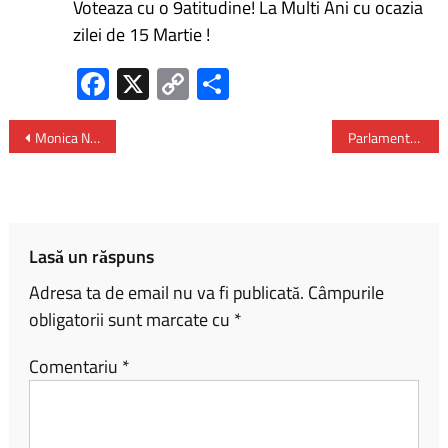
Voteaza cu o 9atitudine! La Multi Ani cu ocazia
zilei de 15 Martie !
Fa
X
C
P
ce
o
ar
b
py
ta
Monica Niculescu – în semifinalele probei de dublu la Charleston
Parlamentul European a aprobat prelungirea sprijinului comercial pentru Republica Moldova
o
Li
je
ok
nk
az
ă
Lasă un răspuns
Adresa ta de email nu va fi publicată.
Câmpurile
obligatorii sunt marcate cu
*
Comentariu
*