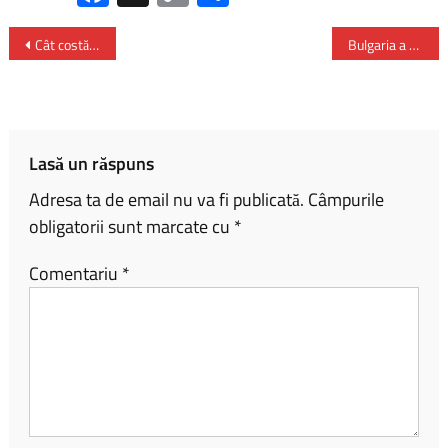
ce
o
ar
b
py
ta
Cât costă să trăiești singur în oraș în 2026?
Bulgaria a anunţat că va înceta să trimită ajutor militar Ucrainei
o
Li
je
ok
nk
az
ă
Lasă un răspuns
Adresa ta de email nu va fi publicată.
Câmpurile
obligatorii sunt marcate cu
*
Comentariu
*