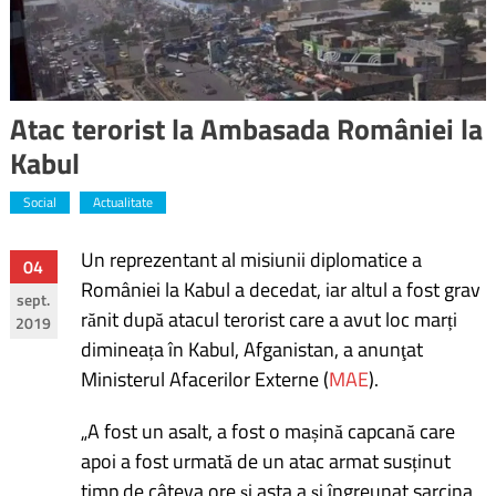
Atac terorist la Ambasada României la
Kabul
Social
Actualitate
Un reprezentant al misiunii diplomatice a
Navigare
04
României la Kabul a decedat, iar altul a fost grav
sept.
în
rănit după atacul terorist care a avut loc marți
2019
dimineața în Kabul, Afganistan, a anunţat
articole
Ministerul Afacerilor Externe (
MAE
).
„A fost un asalt, a fost o mașină capcană care
apoi a fost urmată de un atac armat susținut
timp de câteva ore și asta a și îngreunat sarcina