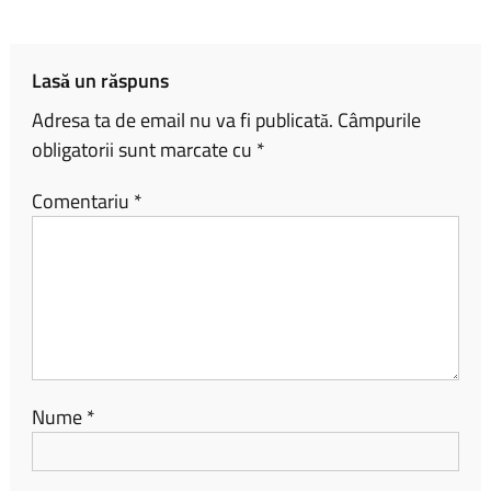
ok
nk
az
ă
Lasă un răspuns
Adresa ta de email nu va fi publicată.
Câmpurile
obligatorii sunt marcate cu
*
Comentariu
*
Nume
*