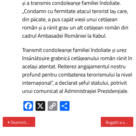
și a transmis condoleanțe familiei îndoliate.
„Condamn cu fermitate atacul terorist laș care,
din păcate, a pus capăt vieții unui cetățean
român și a rănit grav un alt cetățean român din
cadrul Ambasadei României la Kabul.
Transmit condoleanțe familiei îndoliate și urez
însănătoșire grabnică cetățeanului român rănit în
același atentat. Reiterez angajamentul nostru
profund pentru combaterea terorismului la nivel
internațional”, a declarat șeful statului, potrivit
unui comunicat al Administrației Prezidențiale.
Fa
X
C
P
ce
o
ar
b
py
ta
Osemintele Reginei Elena vor fi aduse din Elveţia la Curtea de Argeş
Bugatti a stabilit un nou record de viteză – 490,48 km/h
o
Li
je